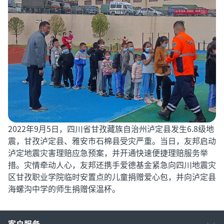
2022年9月5日，四川省甘孜藏族自治州泸定县发生6.8级地
震，甘孜泸定县、雅安市石棉县受灾严重。当日，友邦启动
泸定地震灾害理赔应急预案，并开通快速便捷理赔服务举
措。灾情牵动人心，友邦还携手爱德基金紧急向四川地震灾
区甘孜职业学院临时安置点的儿童捐赠爱心包，并向泸定县
海螺沟中学的师生捐赠保温杯。