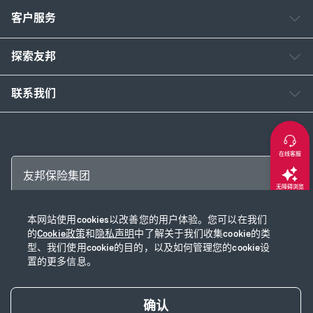
客户服务
探索友邦
联系我们
在线客服
友邦保险集团
无障碍浏览
本网站使用cookies以改善您的用户体验。您可以在我们
返回顶部
Copyright © 2026 友邦保险控股有限公司及其附属公司
的
Cookie政策
和
隐私声明
中了解关于我们收集cookie的类
网站使用说明
|
隐私声明
|
Cookie政策
|
沪ICP备2020028590号-1
|
沪公网安
型、我们使用cookie的目的，以及如何管理您的cookie设
置的更多信息。
备31010102003115号
|
本网站已支持IPv6
确认