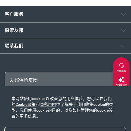
客户服务
探索友邦
联系我们
在线客服
友邦保险集团
无障碍浏览
本网站使用cookies以改善您的用户体验。您可以在我们
返回顶部
Copyright © 2026 友邦保险控股有限公司及其附属公司
的
Cookie政策
和
隐私声明
中了解关于我们收集cookie的类
网站使用说明
|
隐私声明
|
Cookie政策
|
沪ICP备2020028590号-1
|
沪公网安
型、我们使用cookie的目的，以及如何管理您的cookie设
置的更多信息。
备31010102003115号
|
本网站已支持IPv6