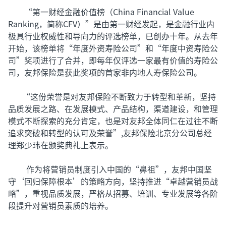
“第一财经金融价值榜（China Financial Value
Ranking，简称CFV）”是由第一财经发起，是金融行业内
极具行业权威性和导向力的评选榜单，已创办十年。从去年
开始，该榜单将“年度外资寿险公司”和“年度中资寿险公
司”奖项进行了合并，即每年仅评选一家最有价值的寿险公
司，友邦保险是获此奖项的首家非内地人寿保险公司。
“这份荣誉是对友邦保险不断致力于转型和革新，坚持
品质发展之路、在发展模式、产品结构，渠道建设，和管理
模式不断探索的充分肯定，也是对友邦全体同仁在过往不断
追求突破和转型的认可及荣誉”,友邦保险北京分公司总经
理郑少玮在颁奖典礼上表示。
作为将营销员制度引入中国的“鼻祖”，友邦中国坚
守‘回归保障根本’的策略方向，坚持推进“卓越营销员战
略”，重视品质发展，严格从招募、培训、专业发展等各阶
段提升对营销员素质的培养。