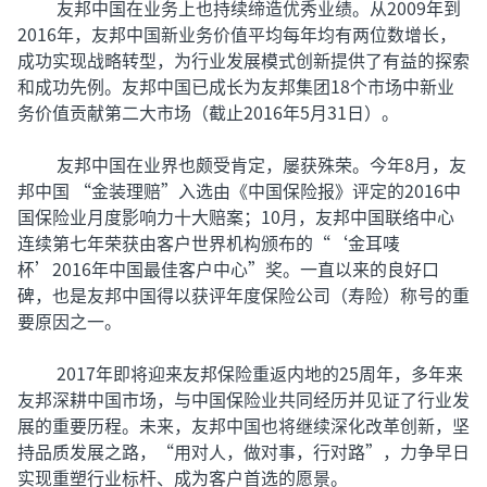
友邦中国在业务上也持续缔造优秀业绩。从2009年到
2016年，友邦中国新业务价值平均每年均有两位数增长，
成功实现战略转型，为行业发展模式创新提供了有益的探索
和成功先例。友邦中国已成长为友邦集团18个市场中新业
务价值贡献第二大市场（截止2016年5月31日）。
友邦中国在业界也颇受肯定，屡获殊荣。今年8月，友
邦中国 “金装理赔”入选由《中国保险报》评定的2016中
国保险业月度影响力十大赔案；10月，友邦中国联络中心
连续第七年荣获由客户世界机构颁布的“‘金耳唛
杯’2016年中国最佳客户中心”奖。一直以来的良好口
碑，也是友邦中国得以获评年度保险公司（寿险）称号的重
要原因之一。
2017年即将迎来友邦保险重返内地的25周年，多年来
友邦深耕中国市场，与中国保险业共同经历并见证了行业发
展的重要历程。未来，友邦中国也将继续深化改革创新，坚
持品质发展之路，“用对人，做对事，行对路”，力争早日
实现重塑行业标杆、成为客户首选的愿景。