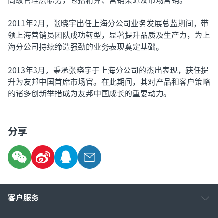
2011年2月，张晓宇出任上海分公司业务发展总监期间，带
领上海营销员团队成功转型，显著提升品质及生产力，为上
海分公司持续缔造强劲的业务表现奠定基础。
2013年3月，秉承张晓宇于上海分公司的杰出表现，获任提
升为友邦中国首席市场官。在此期间，其对产品和客户策略
的诸多创新举措成为友邦中国成长的重要动力。
分享
客户服务