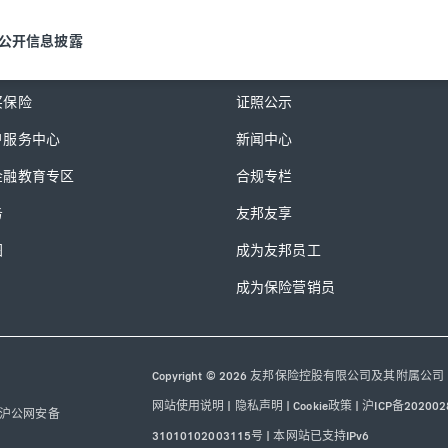
公开信息披露
务
探索友邦
买保险
证照公示
户服务中心
新闻中心
金融教育专区
合规专栏
务
友邦友享
图
成为友邦员工
成为保险营销员
Copyright © 2026 友邦保险控股有限公司及其附属公司
网站使用说明
|
隐私声明
|
Cookie政策
|
沪ICP备202002
沪公网安备
31010102003115号
|
本网站已支持IPv6