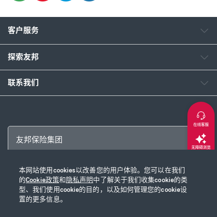
客户服务
探索友邦
联系我们
在线客服
友邦保险集团
无障碍浏览
本网站使用cookies以改善您的用户体验。您可以在我们
返回顶部
Copyright © 2026 友邦保险控股有限公司及其附属公司
的
Cookie政策
和
隐私声明
中了解关于我们收集cookie的类
网站使用说明
|
隐私声明
|
Cookie政策
|
沪ICP备2020028590号-1
|
沪公网安
型、我们使用cookie的目的，以及如何管理您的cookie设
置的更多信息。
备31010102003115号
|
本网站已支持IPv6