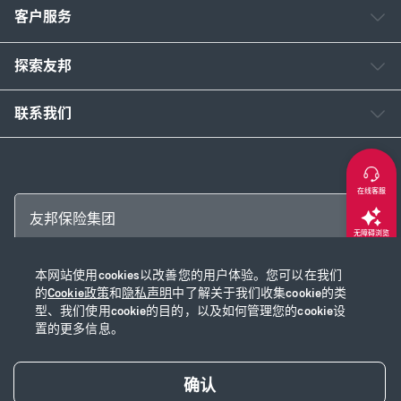
客户服务
探索友邦
联系我们
在线客服
友邦保险集团
无障碍浏览
本网站使用cookies以改善您的用户体验。您可以在我们
返回顶部
Copyright © 2026 友邦保险控股有限公司及其附属公司
的
Cookie政策
和
隐私声明
中了解关于我们收集cookie的类
网站使用说明
|
隐私声明
|
Cookie政策
|
沪ICP备2020028590号-1
|
沪公网安
型、我们使用cookie的目的，以及如何管理您的cookie设
置的更多信息。
备31010102003115号
|
本网站已支持IPv6
确认