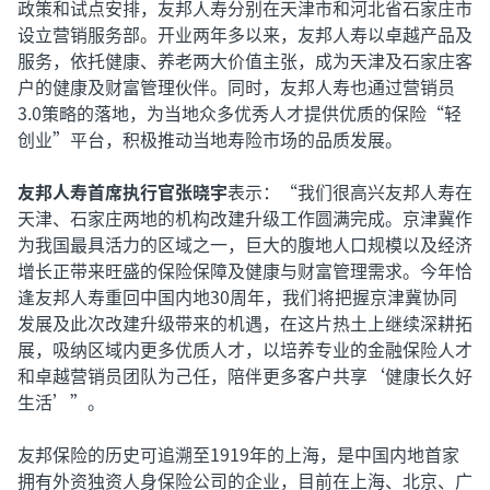
政策和试点安排，友邦人寿分别在天津市和河北省石家庄市
设立营销服务部。开业两年多以来，友邦人寿以卓越产品及
服务，依托健康、养老两大价值主张，成为天津及石家庄客
户的健康及财富管理伙伴。同时，友邦人寿也通过营销员
3.0策略的落地，为当地众多优秀人才提供优质的保险“轻
创业”平台，积极推动当地寿险市场的品质发展。
友邦人寿首席执行官张晓宇
表示：“我们很高兴友邦人寿在
天津、石家庄两地的机构改建升级工作圆满完成。京津冀作
为我国最具活力的区域之一，巨大的腹地人口规模以及经济
增长正带来旺盛的保险保障及健康与财富管理需求。今年恰
逢友邦人寿重回中国内地30周年，我们将把握京津冀协同
发展及此次改建升级带来的机遇，在这片热土上继续深耕拓
展，吸纳区域内更多优质人才，以培养专业的金融保险人才
和卓越营销员团队为己任，陪伴更多客户共享‘健康长久好
生活’”。
友邦保险的历史可追溯至1919年的上海，是中国内地首家
拥有外资独资人身保险公司的企业，目前在上海、北京、广