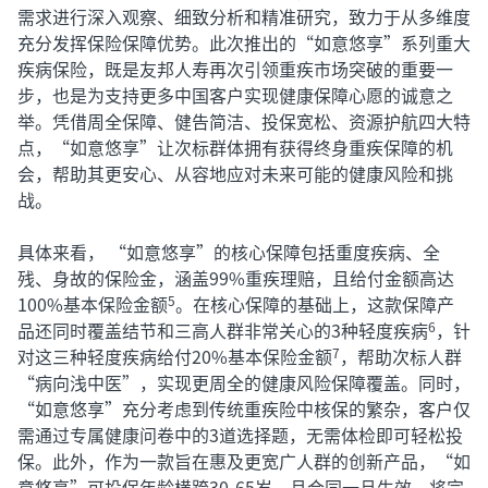
需求进行深入观察、细致分析和精准研究，致力于从多维度
充分发挥保险保障优势。此次推出的“如意悠享”系列重大
疾病保险，既是友邦人寿再次引领重疾市场突破的重要一
步，也是为支持更多中国客户实现健康保障心愿的诚意之
举。凭借周全保障、健告简洁、投保宽松、资源护航四大特
点，“如意悠享”让次标群体拥有获得终身重疾保障的机
会，帮助其更安心、从容地应对未来可能的健康风险和挑
战。
具体来看， “如意悠享”的核心保障包括重度疾病、全
残、身故的保险金，涵盖99%重疾理赔，且给付金额高达
100%基本保险金额
。在核心保障的基础上，这款保障产
5
品还同时覆盖结节和三高人群非常关心的3种轻度疾病
，针
6
对这三种轻度疾病给付20%基本保险金额
，帮助次标人群
7
“病向浅中医”，实现更周全的健康风险保障覆盖。同时，
“如意悠享”充分考虑到传统重疾险中核保的繁杂，客户仅
需通过专属健康问卷中的3道选择题，无需体检即可轻松投
保。此外，作为一款旨在惠及更宽广人群的创新产品，“如
意悠享”可投保年龄横跨30-65岁，且合同一旦生效，将完