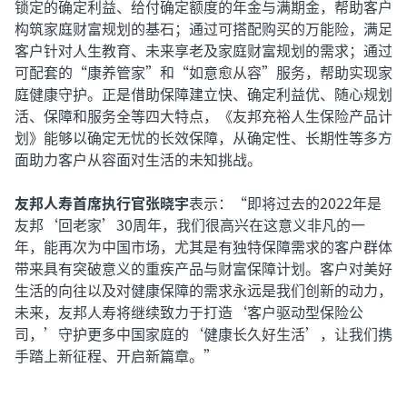
锁定的确定利益、给付确定额度的年金与满期金，帮助客户
构筑家庭财富规划的基石；通过可搭配购买的万能险，满足
客户针对人生教育、未来享老及家庭财富规划的需求；通过
可配套的“康养管家”和“如意愈从容”服务，帮助实现家
庭健康守护。正是借助保障建立快、确定利益优、随心规划
活、保障和服务全等四大特点，《友邦充裕人生保险产品计
划》能够以确定无忧的长效保障，从确定性、长期性等多方
面助力客户从容面对生活的未知挑战。
友邦人寿首席执行官张晓宇
表示：“即将过去的2022年是
友邦‘回老家’30周年，我们很高兴在这意义非凡的一
年，能再次为中国市场，尤其是有独特保障需求的客户群体
带来具有突破意义的重疾产品与财富保障计划。客户对美好
生活的向往以及对健康保障的需求永远是我们创新的动力，
未来，友邦人寿将继续致力于打造‘客户驱动型保险公
司，’守护更多中国家庭的‘健康长久好生活’，让我们携
手踏上新征程、开启新篇章。”