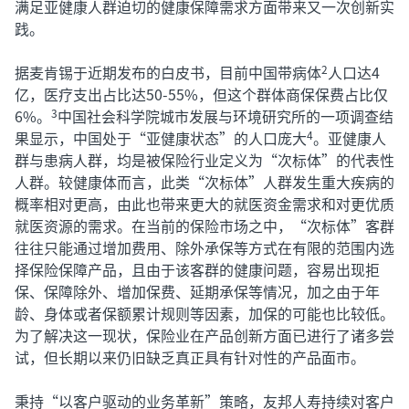
满足亚健康人群迫切的健康保障需求方面带来又一次创新实
践。
据麦肯锡于近期发布的白皮书，目前中国带病体
人口达4
2
亿，医疗支出占比达50-55%，但这个群体商保保费占比仅
6%。
中国社会科学院城市发展与环境研究所的一项调查结
3
果显示，中国处于“亚健康状态”的人口庞大
。亚健康人
4
群与患病人群，均是被保险行业定义为“次标体”的代表性
人群。较健康体而言，此类“次标体”人群发生重大疾病的
概率相对更高，由此也带来更大的就医资金需求和对更优质
就医资源的需求。在当前的保险市场之中，“次标体”客群
往往只能通过增加费用、除外承保等方式在有限的范围内选
择保险保障产品，且由于该客群的健康问题，容易出现拒
保、保障除外、增加保费、延期承保等情况，加之由于年
龄、身体或者保额累计规则等因素，加保的可能也比较低。
为了解决这一现状，保险业在产品创新方面已进行了诸多尝
试，但长期以来仍旧缺乏真正具有针对性的产品面市。
秉持“以客户驱动的业务革新”策略，友邦人寿持续对客户