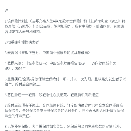
注：
1.该保险计划由《友邦充裕人生A款/B款年金保险》和《友邦增利宝（2020）终
身寿险（万能型）》组合而成，除附加险外，所有主险均可单独购买，具体请
咨询友邦人寿当地机构。
2.指重症和慢性病患者
3.麦肯锡《奋楫正当时：中国商业健康险的挑战与破局》
4.数据来源：《城市蓝皮书：中国城市发展报告No.9——迈向健康城市之
路》，2016年
5.重度疾病/全残/身故保险金仅给付一项，并以一次为限，且以最先发生者予以
给付，给付后合同终止。
6.恶性肿瘤——轻度、较轻急性心肌梗死、轻度脑中风后遗症
7.给付后该项责任终止，合同继续有效。轻度疾病确诊时已符合本合同重度疾
病保险金、全残保险金或身故保险金的给付条件，则不再承担给付轻度疾病保
险金的保险责任。
8.无除外承保指，客户投保时如实告知，承保后除合同免责条款约定情形外，