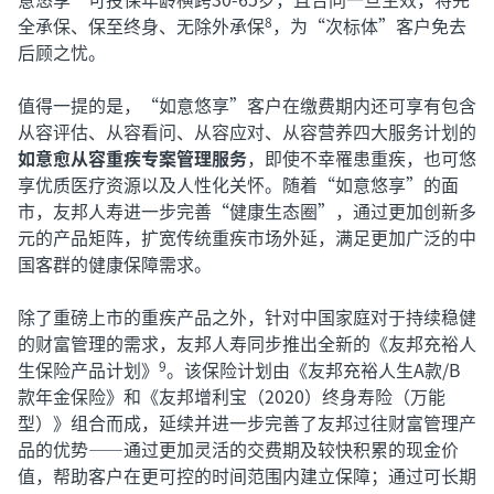
全承保、保至终身、无除外承保
，为“次标体”客户免去
8
后顾之忧。
值得一提的是，“如意悠享”客户在缴费期内还可享有包含
从容评估、从容看问、从容应对、从容营养四大服务计划的
如意愈从容重疾专案管理服务
，即使不幸罹患重疾，也可悠
享优质医疗资源以及人性化关怀。随着“如意悠享”的面
市，友邦人寿进一步完善“健康生态圈”，通过更加创新多
元的产品矩阵，扩宽传统重疾市场外延，满足更加广泛的中
国客群的健康保障需求。
除了重磅上市的重疾产品之外，针对中国家庭对于持续稳健
的财富管理的需求，友邦人寿同步推出全新的《友邦充裕人
生保险产品计划》
。该保险计划由《友邦充裕人生A款/B
9
款年金保险》和《友邦增利宝（2020）终身寿险（万能
型）》组合而成，延续并进一步完善了友邦过往财富管理产
品的优势——通过更加灵活的交费期及较快积累的现金价
值，帮助客户在更可控的时间范围内建立保障；通过可长期