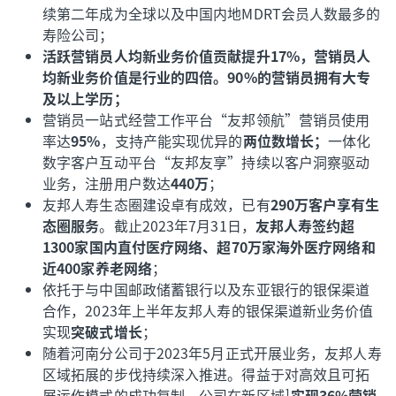
续第二年成为全球以及中国内地MDRT会员人数最多的
寿险公司；
活跃营销员人均新业务价值贡献提升17%，营销员人
均新业务价值是行业的四倍。90%的营销员拥有大专
及以上学历；
营销员一站式经营工作平台“友邦领航”营销员使用
率达
95%
，支持产能实现优异的
两位数增长；
一体化
数字客户互动平台“友邦友享”持续以客户洞察驱动
业务，注册用户数达
440万
；
友邦人寿生态圈建设卓有成效，已有
290万客户享有生
态圈服务
。截止2023年7月31日，
友邦人寿签约超
1300家国内直付医疗网络、超70万家海外医疗网络和
近400家养老网络
；
依托于与中国邮政储蓄银行以及东亚银行的银保渠道
合作，2023年上半年友邦人寿的银保渠道新业务价值
实现
突破式增长
；
随着河南分公司于2023年5月正式开展业务，友邦人寿
区域拓展的步伐持续深入推进。得益于对高效且可拓
展运作模式的成功复制，公司在新区域
实现36%营销
1