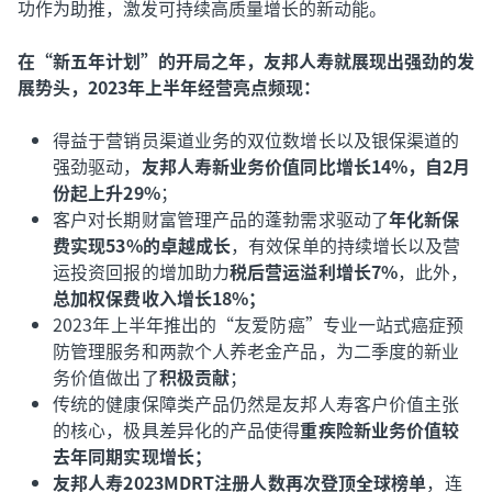
功作为助推，激发可持续高质量增长的新动能。
在“新五年计划”的开局之年，友邦人寿就展现出强劲的发
展势头，2023年上半年经营亮点频现：
得益于营销员渠道业务的双位数增长以及银保渠道的
强劲驱动，
友邦人寿新业务价值同比增长14%，自2月
份起上升29%
；
客户对长期财富管理产品的蓬勃需求驱动了
年化新保
费实现53%的卓越成长
，有效保单的持续增长以及营
运投资回报的增加助力
税后营运溢利增长7%
，此外，
总加权保费收入增长18%；
2023年上半年推出的“友爱防癌”专业一站式癌症预
防管理服务和两款个人养老金产品，为二季度的新业
务价值做出了
积极贡献
；
传统的健康保障类产品仍然是友邦人寿客户价值主张
的核心，极具差异化的产品使得
重疾险新业务价值较
去年同期实现增长；
友邦人寿2023MDRT注册人数再次登顶全球榜单
，连