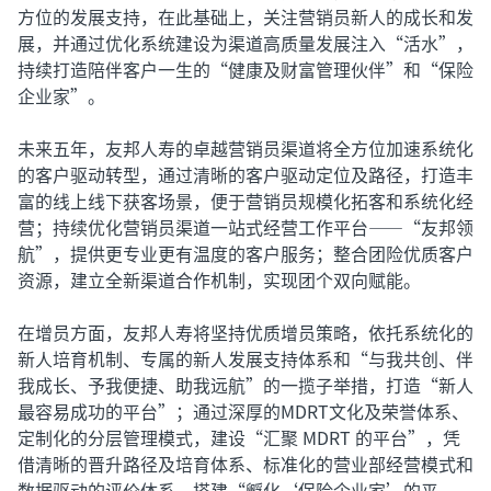
方位的发展支持，在此基础上，关注营销员新人的成长和发
展，并通过优化系统建设为渠道高质量发展注入“活水”，
持续打造陪伴客户一生的“健康及财富管理伙伴”和“保险
企业家”。
未来五年，友邦人寿的卓越营销员渠道将全方位加速系统化
的客户驱动转型，通过清晰的客户驱动定位及路径，打造丰
富的线上线下获客场景，便于营销员规模化拓客和系统化经
营；持续优化营销员渠道一站式经营工作平台——“友邦领
航”，提供更专业更有温度的客户服务；整合团险优质客户
资源，建立全新渠道合作机制，实现团个双向赋能。
在增员方面，友邦人寿将坚持优质增员策略，依托系统化的
新人培育机制、专属的新人发展支持体系和“与我共创、伴
我成长、予我便捷、助我远航”的一揽子举措，打造“新人
最容易成功的平台”；通过深厚的MDRT文化及荣誉体系、
定制化的分层管理模式，建设“汇聚 MDRT 的平台”，凭
借清晰的晋升路径及培育体系、标准化的营业部经营模式和
数据驱动的评价体系，搭建“孵化‘保险企业家’的平