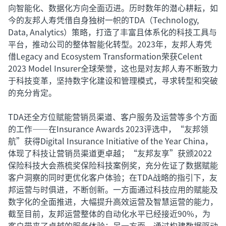
向智能化、数据化方向全面迈进。历时数年的潜心耕耘，如
今的友邦人寿凭借自身独树一帜的TDA（Technology,
Data, Analytics）策略，打造了丰富且体系化的科技工具与
平台，推动公司的整体智能化转型。2023年，友邦人寿凭
借Legacy and Ecosystem Transformation荣获Celent
2023 Model Insurer全球荣誉，这也是对友邦人寿不断致力
于科技变革，坚持数字化建设和管理模式，寻求转型和突破
的充分肯定。
TDA还全方位赋能营销员渠道、客户服务及运营等多个方面
的工作——在Insurance Awards 2023评选中，“友邦领
航”获得Digital Insurance Initiative of the Year China，
体现了科技让营销员渠道更卓越；“友邦友享”获颁2022
保险科技大会燕梳奖保险科技案例奖，充分佐证了数据赋能
客户洞察的同时更优化客户体验；在TDA战略的指引下，友
邦运营与时俱进，不断创新。一方面通过科技应用的赋能及
数字化的全面推进，大幅提升高效运营及智慧运营的能力，
截至目前，友邦运营整体的自动化水平已经接近90%，为
客户带来了卓越的服务体验；另一方面，通过构建数据驱动