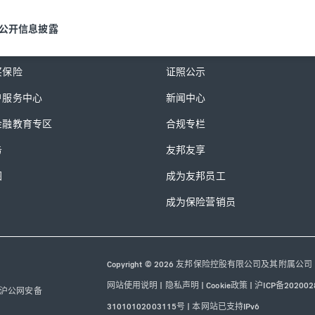
公开信息披露
务
探索友邦
买保险
证照公示
户服务中心
新闻中心
金融教育专区
合规专栏
务
友邦友享
图
成为友邦员工
成为保险营销员
Copyright © 2026 友邦保险控股有限公司及其附属公司
网站使用说明
|
隐私声明
|
Cookie政策
|
沪ICP备202002
沪公网安备
31010102003115号
|
本网站已支持IPv6