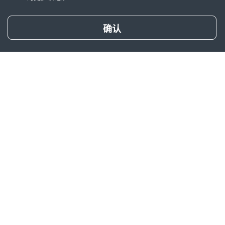
试算保费
确认
产品简介
产品特色
友邦星耀未来2026保险产品计划
一、 充沛年金，育才储备
二、 红利加持，未来可期
三、 万能接力，终身托举
四、 优质服务，暖心陪伴