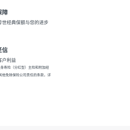
保障
传世经典保额与您的进步
至信
客户利益
6终身寿险（分红型）主险和附加经
有其他免除保险公司责任的条款，详