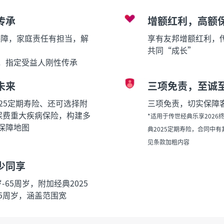
传承
增额红利，高额
保障，家庭责任有担当，解
享有友邦增额红利，
共同“成长”
，指定受益人刚性传承
未来
三项免责，至诚
25定期寿险、还可选择附
三项免责，切实保障
保费重大疾病保险，构建多
*适用于传世经典乐享202
保障地图
典2025定期寿险，合同中
见条款加粗内容
少同享
-65周岁，附加经典2025
65周岁，涵盖范围宽