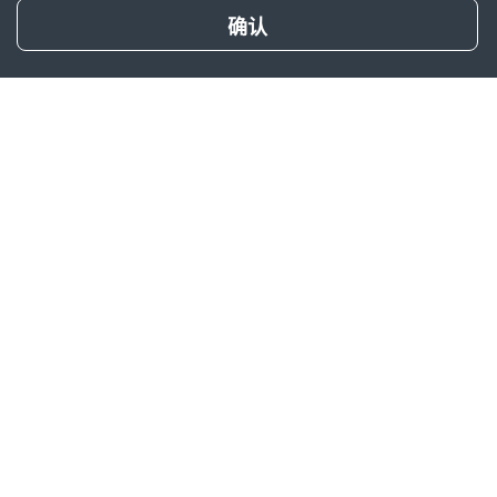
试算保费
确认
产品简介
产品特色
友邦利享年年2026年金保险（分
红型）
友邦分红型个人养老金保险产品
保险期间
保至年满70~90周岁
后的首个保单周年日
（共21种）