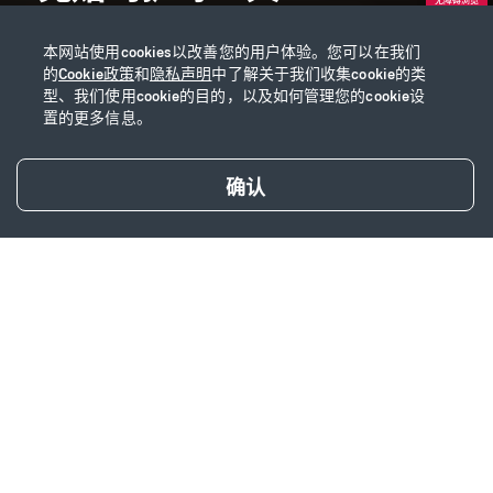
本网站使用cookies以改善您的用户体验。您可以在我们
返回顶部
的
Cookie政策
和
隐私声明
中了解关于我们收集cookie的类
型、我们使用cookie的目的，以及如何管理您的cookie设
置的更多信息。
试算保费
确认
产品简介
产品特色
相关产品推荐
友邦尊享康逸（2020）医疗保险
您是否在寻觅这样一种产品？