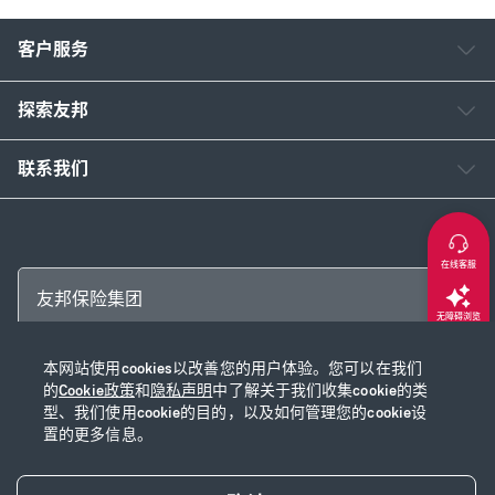
客户服务
探索友邦
联系我们
在线客服
友邦保险集团
无障碍浏览
本网站使用cookies以改善您的用户体验。您可以在我们
返回顶部
Copyright © 2026 友邦保险控股有限公司及其附属公司
的
Cookie政策
和
隐私声明
中了解关于我们收集cookie的类
网站使用说明
|
隐私声明
|
Cookie政策
|
沪ICP备2020028590号-1
|
沪公网安
型、我们使用cookie的目的，以及如何管理您的cookie设
置的更多信息。
备31010102003115号
|
本网站已支持IPv6