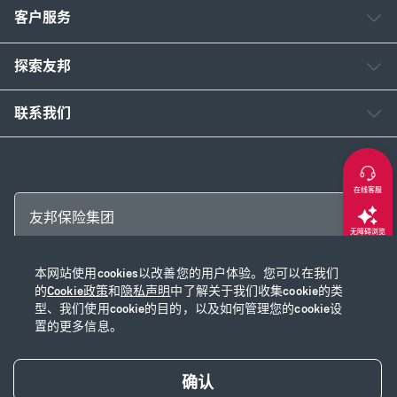
客户服务
探索友邦
联系我们
在线客服
友邦保险集团
无障碍浏览
本网站使用cookies以改善您的用户体验。您可以在我们
返回顶部
Copyright © 2026 友邦保险控股有限公司及其附属公司
的
Cookie政策
和
隐私声明
中了解关于我们收集cookie的类
网站使用说明
|
隐私声明
|
Cookie政策
|
沪ICP备2020028590号-1
|
沪公网安
型、我们使用cookie的目的，以及如何管理您的cookie设
置的更多信息。
备31010102003115号
|
本网站已支持IPv6
确认