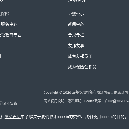
买保险
证照公示
户服务中心
新闻中心
金融教育专区
合规专栏
务
友邦友享
图
成为友邦员工
成为保险营销员
Copyright © 2026 友邦保险控股有限公司及其附属公司
网站使用说明
|
隐私声明
|
Cookie政策
|
沪ICP备202002
沪公网安备
31010102003115号
|
本网站已支持IPv6
策
和
隐私声明
中了解关于我们收集cookie的类型、我们使用cookie的目