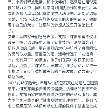
节，小将们释放激情，和小伙伴们一起沉浸在足球竞
技的魅力之中，同时也学习到团队协作的重要性。本
次训练营活动每场比赛均发放活动证书、定制足球等
奖励，全场小球员在教练及家长朋友的见证下，领取
属于自己的荣誉，让足球的梦想从这里开始茁壮成
长。
参与活动的家长们纷纷表示，友邦足球训练营不仅让
孩子们在足球训练中习得了专业技巧，深刻体会到了
足球运动的乐趣，更在激烈的对抗中培养了直面困难
的勇气与力量。更重要的是，活动传递了“友谊第
一，比赛第二”的氛围，孩子们在其中收获了友谊，
激情，点燃了足球梦想。既丰富了课余活动，又进一
步推动了青少年德智体美劳的全面发展，助力青少年
强健体魄。
2023友邦保险青少年足球训练营石家庄站活动已圆满
结束，但友邦向消费者传递健康生活理念的脚步不会
停止。友邦石家庄励志通过更优质的产品和服务，成
为陪伴客户终身的“健康及财富管理伙伴”。我们也
衷心祝愿足球小将们可以在友邦的陪伴下健康茁壮成