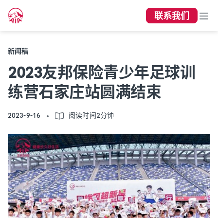
联系我们
新闻稿
2023友邦保险青少年足球训
练营石家庄站圆满结束
2023-9-16
阅读时间2分钟