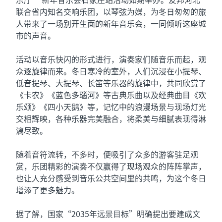
联合省内知名交响乐团，以琴弦为媒，为冬日匆匆的旅
人带来了一场别开生面的新年音乐会，一同倾听这座城
市的声音。
活动以音乐快闪的形式进行，演奏家们随音乐而起，观
众逐旋律而来。冬日寒冷的室外，人们沉浸在小提琴、
低音提琴、大提琴、长笛等乐器的旋律中，共同欣赏了
《卡农》《蓝色多瑙河》等古典乐曲以及经典曲目《欢
乐颂》《四小天鹅》等，记忆中的浪漫场景与现场灯光
交相辉映，各种乐器完美融合，将柔美与细腻表现得淋
漓尽致。
随着音符流转，不多时，便吸引了众多的游客驻足观
赏，乐团精彩的演奏不仅赢得了现场观众的阵阵掌声，
也让人充分感受到音乐公共空间里的共鸣，为这个冬日
增添了更多魅力。
据了解，国家“2035年远景目标”明确提出要建成文