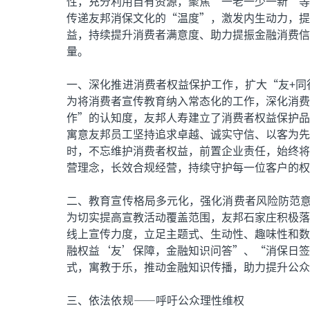
性，充分利用自有资源，聚焦“一老一少一新”等
传递友邦消保文化的“温度”，激发内生动力，提
益，持续提升消费者满意度、助力提振金融消费信
量。
一、深化推进消费者权益保护工作，扩大“友+同
为将消费者宣传教育纳入常态化的工作，深化消费
作”的认知度，友邦人寿建立了消费者权益保护品
寓意友邦员工坚持追求卓越、诚实守信、以客为先
时，不忘维护消费者权益，前置企业责任，始终将
营理念，长效合规经营，持续守护每一位客户的权
二、教育宣传格局多元化，强化消费者风险防范
为切实提高宣教活动覆盖范围，友邦石家庄积极落
线上宣传力度，立足主题式、生动性、趣味性和数
融权益‘友’保障，金融知识问答”、“消保日签
式，寓教于乐，推动金融知识传播，助力提升公众
三、依法依规——呼吁公众理性维权