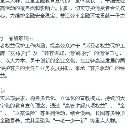
重点人群，注重金融教育宣传的“量体裁衣”，于细微处
高活动的覆盖面和影响力。同时，切实守护消费者合法权
心，为维护金融安全稳定、营造公平金融环境贡献一份力
行”品牌影响力
者权益保护工作内涵，提高公众对于“消费者权益保护工
牌“友+同行”及 “兼容进取，消保同行”的消保口号，
、以人为本、勇于创新的企业文化，在业务高速发展的同
保护客户的责任与业务发展并轨，秉承“客户驱动”的经
益。
意识
实总部要求，构建多元化、立体化的宣教模式，持续加大
字化的教育宣传理念，通过“高管讲解八项权益”、“金
”、“以案说险”等系列活动，结合漫画、长图等多种形
金融素养，尤其是聚焦“一老一少一新”等重点人群。