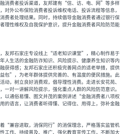
融消费者投诉渠道，友邦建有“信、访、电、网”等多样
，对外公布保险消费者投诉维权电话、投诉流程等信息，
消费者处理结果。同时，持续倡导金融消费者通过银行保
者理性维权及自我保护意识，提升金融消费者风险防范能
，友邦石家庄专设线上“适老知识课堂”，精心制作易于
年人生活的金融防诈知识、风险提示、健康养生知识等内
融获得感；友邦石家庄还积极完善网点的适老举措，提供
益包”，为老年群体提供完善的、有温度的便民措施。此
活动，树立良好消费观，倡导理性消费。走进长安花苑、
，一对一讲解风险提示，强化重点人群的风险防范意识。
，以通俗易懂、图文并茂的案例讲述“金融消费者八项权
用的语言，让消费者听得懂、记得住、用得上，弥补金融
着“兼容进取，消保同行”的消保理念，严格落实监管机
性工作、持续普及、推广、强化教育宣传工作，不断加大