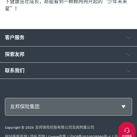
下健康茁壮成长，愿能看到一颗颗冉冉升起的“少年未来
星”！
客户服务
探索友邦
联系我们
友邦保险集团
Copyright © 2026 友邦保险控股有限公司及其附属公司
在线客服
网站使用说明
|
隐私声明
|
Cookie政策
|
沪ICP备2020028590号-1
|
沪公网安