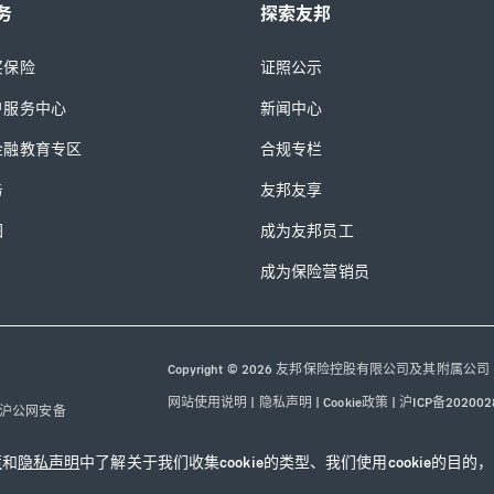
务
探索友邦
买保险
证照公示
户服务中心
新闻中心
金融教育专区
合规专栏
务
友邦友享
图
成为友邦员工
成为保险营销员
Copyright © 2026 友邦保险控股有限公司及其附属公司
网站使用说明
|
隐私声明
|
Cookie政策
|
沪ICP备202002
沪公网安备
31010102003115号
|
本网站已支持IPv6
策
和
隐私声明
中了解关于我们收集cookie的类型、我们使用cookie的目