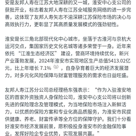
安是友邦人寿在江苏大地深耕的又一城，淮安中心支公司的
获批开业，标志着友邦人寿在江苏全域服务网络的进一步完
善，这体现了友邦人寿矢志不渝深耕江苏保险市场的决心与
高效执行力，更彰显了其高质量发展模式的强劲韧性。
淮安是长三角北部现代化中心城市，坐落于古淮河与京杭大
运河交点，集国家历史文化名城等诸多荣誉于一身。近年来
依托 “江淮生态经济区” 建设，营商环境持续优化，新兴
产业蓬勃发展，2024年淮安市实现地区生产总值5413.02亿
元，比上年增长 7.1%
，自身孕育着巨大的经济发展潜
（1）
力，对多元化风险保障与财富管理服务的需求也日益旺盛。
友邦人寿江苏分公司总经理杨东强表示：“作为入驻淮安地
区的首家外资独资人身保险公司，淮安中心支公司将以创新
先进的保险理念及管理模式，为当地保险市场注入新鲜活
力，以优质的保险方案和专业化高品质服务，为淮安市民提
供健康、养老、财富传承等全方位的保障守护。我们十分看
好淮安市经济发展前景，愿积极投身淮安市的金融保险事
业，发挥好险企专业优势，实现发展共赢。”