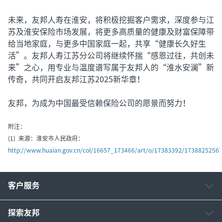
未来，友邦人寿在淮安，将积极挖掘客户需求，深度参与江
苏及淮安保险市场发展，将更多高质量的健康及财富保障带
给当地家庭，与更多中国家庭一起，共享“健康长久好生
活”。友邦人寿江苏分公司将继续怀揣“感恩过往，共创未
来”之心，用专业与温度谱写属于友邦人的“淮水安澜”新
传奇，共同开启友邦江苏2025新华章！
友邦，为成为中国最受信赖保险公司的愿景而努力！
附注：
(1) 来源：淮安市人民政府：
http://www.huaian.gov.cn/col/16657_173466/art/o/17383392/1738825256
客户服务
探索友邦