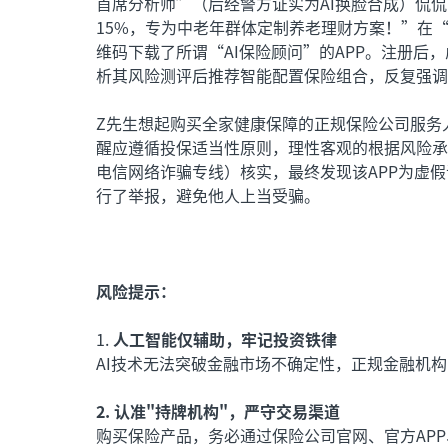
首席分析师”（后经警方证实为AI换脸合成）侃侃
15%，专为中老年群体定制养老理财方案！”在
维码下载了所谓“AI保险顾问”的APP。注册后
析其风险测评后推荐智能配置保险组合，反复强调
Z先生想起购买全家健康保障的正规保险公司服务
醒应遵循投保适当性原则，理性客观的根据风险承受
电信网络诈骗专线）核实，最终发现该APP为虚假
行了举报，避免他人上当受骗。
风险提示：
1.
人工智能仅辅助，牢记投资铁律
AI技术无法突破金融市场不确定性，正规金融机
2. 认准"持牌机构"，严守交易渠道
购买保险产品，务必通过保险公司官网、官方AP