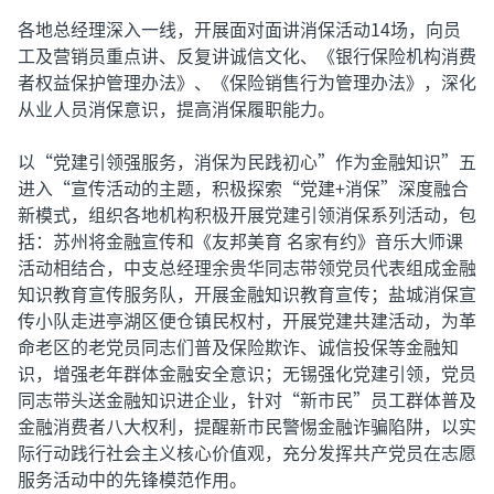
各地总经理深入一线，开展面对面讲消保活动14场，向员
工及营销员重点讲、反复讲诚信文化、《银行保险机构消费
者权益保护管理办法》、《保险销售行为管理办法》，深化
从业人员消保意识，提高消保履职能力。
以“党建引领强服务，消保为民践初心”作为金融知识”五
进入“宣传活动的主题，积极探索“党建+消保”深度融合
新模式，组织各地机构积极开展党建引领消保系列活动，包
括：苏州将金融宣传和《友邦美育 名家有约》音乐大师课
活动相结合，中支总经理余贵华同志带领党员代表组成金融
知识教育宣传服务队，开展金融知识教育宣传；盐城消保宣
传小队走进亭湖区便仓镇民权村，开展党建共建活动，为革
命老区的老党员同志们普及保险欺诈、诚信投保等金融知
识，增强老年群体金融安全意识；无锡强化党建引领，党员
同志带头送金融知识进企业，针对“新市民”员工群体普及
金融消费者八大权利，提醒新市民警惕金融诈骗陷阱，以实
际行动践行社会主义核心价值观，充分发挥共产党员在志愿
服务活动中的先锋模范作用。