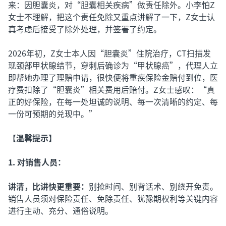
来：因胆囊炎，对“胆囊相关疾病”做责任除外。小李怕Z
女士不理解，把这个责任免除又重点讲解了一下，Z女士认
真考虑后接受了除外处理，并签署了约定。
2026年初，Z女士本人因“胆囊炎”住院治疗，CT扫描发
现颈部甲状腺结节，穿刺后确诊为“甲状腺癌”，代理人立
即帮她办理了理赔申请，很快便将重疾保险金赔付到位，医
疗费扣除了“胆囊炎”相关费用后赔付。Z女士感叹：“真
正的好保险，在每一处坦诚的说明、每一次清晰的约定、每
一份可预期的兑现中。”
【
温馨提示】
1. 对销售人员：
讲清，比讲快更重要：
别抢时间、别背话术、别绕开免责。
销售人员须对保险责任、免除责任、犹豫期权利等关键内容
进行主动、充分、通俗说明。