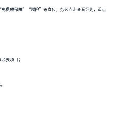
“
免费领保障
”“
赠险
”等宣传，务必点击查看细则，重点
闭非必要项目；
易。