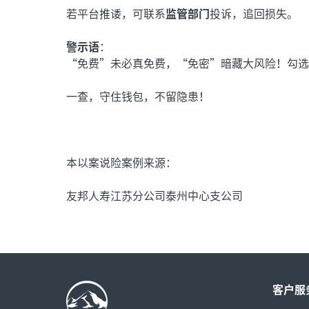
若平台推诿，可联系
监管部门
投诉，追回损失。
警示语
：
“免费”未必真免费，“免密”暗藏大风险！勾选
一查，守住钱包，不留隐患！
本以案说险案例来源：
友邦人寿江苏分公司泰州中心支公司
客户服