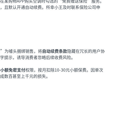
在某购物APP购买空调时勾选的“免费赠送保险”服务。
，且默认开通自动续费。所幸小王及时联系保险公司申
险”为噱头捆绑销售，将
自动续费条款
隐藏在冗长的用户协
字提示，诱导消费者忽略后续收费风险。
的
小额免密支付
权限，按月扣除10-30元小额保费。因单次
成数百甚至上千元的损失。