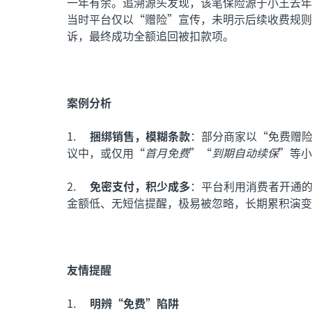
一年有余。追溯源头发现，该笔保险源于小王去年
当时平台仅以“赠险”宣传，未明示后续收费规则
诉，最终成功全额追回被扣款项。
案例分析
1.
捆绑销售，模糊条款
：部分商家以“免费赠
议中，或仅用“
首月免费
”“
到期自动续保
”等小
2.
免密支付，积少成多
：平台利用消费者开通
金额低、无短信提醒，极易被忽略，长期累积演变
友情提醒
1.
明辨“免费”陷阱