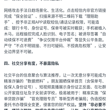
网络攻击手法日趋场景化、生活化。点击短信内非官方链接
完成“保全验证”、扫描来源不明二维码下载“理赔助
手”、授予非正规APP读取短信/通话记录权限，可能造
成：银行卡号、身份证号、保单号被实时截获；手机被植入
木马，远程操控完成人脸识别、电子签名；被诱导签署“自
动续保不可退费”“争议仅限平台仲裁”等显失公平条款。
严守“不点不明链接、不扫可疑码、不授高危权限”，让安
全边界坚不可破。
四、社交分享有度，不暴露隐私
社交平台的信息聚合与算法推荐，让一次无意分享可能成为
精准诈骗的“数据燃料”。朋友圈晒保单首页（含保单号、
投保人身份证号）、短视频直播展示身份证正反面、在社群
公开家庭住址及子女就读学校，极易被用于：精准实施“保
单贷款诈骗”“冒充理赔专员”等新型养老骗局；伪造授权
委托书办理保全变更，侵害您的财产权益
。坚持“非必要不