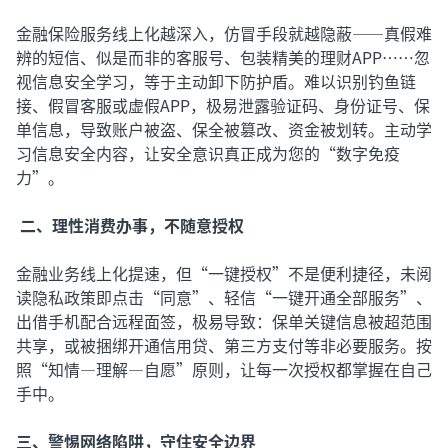
金融保险服务线上化越深入，仿冒手段就越隐蔽——真假难
辨的短信、似是而非的客服号、包装精美的理财APP……忽
视信息安全学习，等于主动卸下防护盾。难以识别钓鱼链
接、假冒客服或虚假APP，极易泄露验证码、身份证号、保
单信息，导致账户被盗、保全被篡改、资金被划转。主动学
习信息安全内容，让安全意识真正成为您的“数字免疫
力”。
二、理性消费办事，不随意授权
金融业务线上化提速，但“一键授权”不是便利捷径，未阅
读隐私政策即点击“同意”、轻信“一键开通全部服务”、
出借手机配合远程面签，极易导致：保单关键信息被超范围
共享，或被捆绑开通信用贷、第三方支付等非必要服务。按
照“知情—理解—自愿”原则，让每一次授权都掌握在自己
手中。
三、警惕网络陷阱，守住安全边界