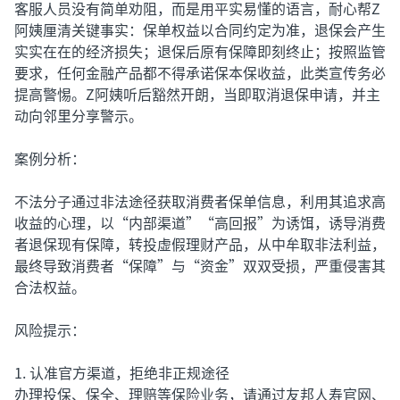
客服人员没有简单劝阻，而是用平实易懂的语言，耐心帮Z
阿姨厘清关键事实：保单权益以合同约定为准，退保会产生
实实在在的经济损失；退保后原有保障即刻终止；按照监管
要求，任何金融产品都不得承诺保本保收益，此类宣传务必
提高警惕。Z阿姨听后豁然开朗，当即取消退保申请，并主
动向邻里分享警示。
案例分析：
不法分子通过非法途径获取消费者保单信息，利用其追求高
收益的心理，以“内部渠道”“高回报”为诱饵，诱导消费
者退保现有保障，转投虚假理财产品，从中牟取非法利益，
最终导致消费者“保障”与“资金”双双受损，严重侵害其
合法权益。
风险提示：
1. 认准官方渠道，拒绝非正规途径
办理投保、保全、理赔等保险业务，请通过友邦人寿官网、