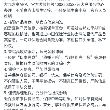
友邦友享APP、官方客服热线4008203588及客户服务中心
办理。不随意点击陌生链接、不轻信陌生来电及非官方人员
推销。
2. 核验产品真伪，以官方信息为准
如需查询产品信息、核实保单真伪，可通过友邦友享APP或
客服热线核验，也可通过中国保险行业协会网站查询产品备
案信息，一切以保险合同条款为准，不相信口头承诺、私下
协议。
3. 警惕高收益陷阱，远离金融诈骗
不轻信“保本高息”“稳赚不赔”“超短期高回报”等虚假
宣传，警惕各类以保险为名的诈骗行为。
4. 保护个人信息，严防泄露盗用
妥善保管身份证号、银行卡信息、保单信息及短信验证码，
不向陌生人员、不明平台提供，不随意扫码授权，严防信息
被用于非法交易。
5. 谨慎办理退保，充分评估损失影响
退保会带来保费损失、保障中断等后果。如对保单有疑问，
先拨打官方客服咨询，充分了解退保损失与保障影响后，再