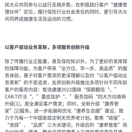
民大众共同参与公益行走捐步数，在积极践行客户“健康管
理伙伴”定位，履行保险行业社会责任的同时，更引导大众
共同养成健康生活及运动的习惯。
以客户驱动业务革新，多项服务创新升级
除了传播行业正能量，普及保险知识外，为了更好的发挥保
险保障功能，为客户带来“全方位、早一步、高品质”的服
务体验，基于对客户需求的更深理解以及对“以客户驱动业
务革新”的不变追求，友邦创新升级推出多项针对不同年龄
客户的服务内容：智选康康2022围绕“保额翻倍“、”
CAR-T疗法“、”重症加护“、”服务加码“四大方向焕新
升级[1]，周全满足客户需求；同时，全新升级“康养管
家”
[2]服务，进一步拓展和优化“康养生态圈”建设，致
力于为每一个中国家庭定制无忧养老计划。聚焦“链接”、
“选择”、“品质”三大关键词，升级后的“康养管家”将
充分协调、筛选、整合并把控康养上下游优质资源及其质