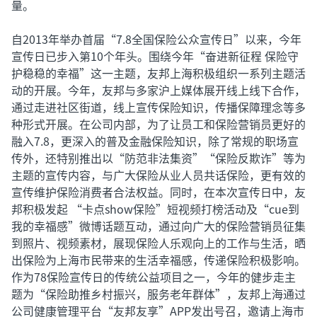
量。
自2013年举办首届“7.8全国保险公众宣传日”以来，今年
宣传日已步入第10个年头。围绕今年“奋进新征程 保险守
护稳稳的幸福”这一主题，友邦上海积极组织一系列主题活
动的开展。今年，友邦与多家沪上媒体展开线上线下合作，
通过走进社区街道，线上宣传保险知识，传播保障理念等多
种形式开展。在公司内部，为了让员工和保险营销员更好的
融入7.8，更深入的普及金融保险知识，除了常规的职场宣
传外，还特别推出以“防范非法集资”“保险反欺诈”等为
主题的宣传内容，与广大保险从业人员共话保险，更有效的
宣传维护保险消费者合法权益。同时，在本次宣传日中，友
邦积极发起 “卡点show保险”短视频打榜活动及“cue到
我的幸福感”微博话题互动，通过向广大的保险营销员征集
到照片、视频素材，展现保险人乐观向上的工作与生活，晒
出保险为上海市民带来的生活幸福感，传递保险积极影响。
作为78保险宣传日的传统公益项目之一，今年的健步走主
题为“保险助推乡村振兴，服务老年群体”，友邦上海通过
公司健康管理平台“友邦友享”APP发出号召，邀请上海市