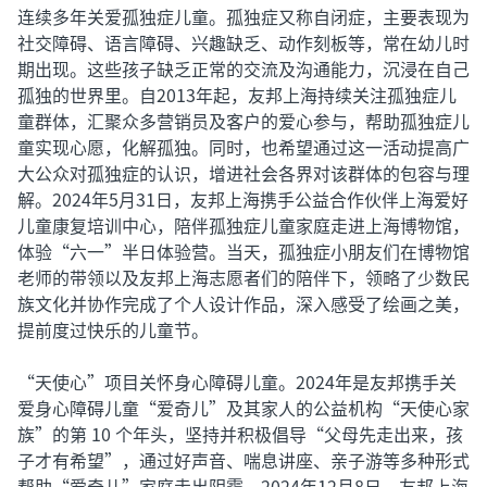
连续多年关爱孤独症儿童。孤独症又称自闭症，主要表现为
社交障碍、语言障碍、兴趣缺乏、动作刻板等，常在幼儿时
期出现。这些孩子缺乏正常的交流及沟通能力，沉浸在自己
孤独的世界里。自2013年起，友邦上海持续关注孤独症儿
童群体，汇聚众多营销员及客户的爱心参与，帮助孤独症儿
童实现心愿，化解孤独。同时，也希望通过这一活动提高广
大公众对孤独症的认识，增进社会各界对该群体的包容与理
解。2024年5月31日，友邦上海携手公益合作伙伴上海爱好
儿童康复培训中心，陪伴孤独症儿童家庭走进上海博物馆，
体验“六一”半日体验营。当天，孤独症小朋友们在博物馆
老师的带领以及友邦上海志愿者们的陪伴下，领略了少数民
族文化并协作完成了个人设计作品，深入感受了绘画之美，
提前度过快乐的儿童节。
“天使心”项目关怀身心障碍儿童。2024年是友邦携手关
爱身心障碍儿童“爱奇儿”及其家人的公益机构“天使心家
族”的第 10 个年头，坚持并积极倡导“父母先走出来，孩
子才有希望”，通过好声音、喘息讲座、亲子游等多种形式
帮助“爱奇儿”家庭走出阴霾。2024年12月8日，友邦上海