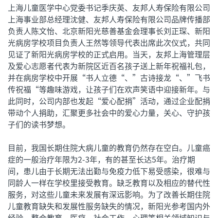
上海儿童医学中心党委书记季庆英、友邦人寿保险有限公司
上海事业部总经理沈健、友邦人寿保险有限公司品牌传播部
负责人陈文怡、北京新阳光慈善基金会理事长刘正琛、新阳
光病房学校项目负责人王然等领导代表出席此次仪式，共同
见证了新阳光病房学校的正式启用。当天，友邦上海管理层
及爱心志愿者代表为新院区近百名孩子送上新年祝福礼包，
并在病房学校中开展“书人立德“、”古诗接龙“、”飞书
传祝福“等趣味游戏，让孩子们在欢声笑语中迎接新年。与
此同时，公司内部也发起“爱心配捐”活动，通过企业配捐
带动个人捐助，汇聚更多社会中的爱心力量，关心、守护孩
子们的读书梦想。
目前，我国长期住院大病儿童的教育仍然存在空白。儿童癌
症的一般治疗年限为2-3年，有的甚至长达5年。治疗期
间，患儿由于长期无法出勤与免疫力低下易受感染，很难与
同龄人一样在学校里接受教育。缺乏教育以及相应的替代性
服务，对这些儿童未来发展有深远影响。为了改善长期住院
儿童教育缺失和发展性服务缺失的情况，新阳光参考国内外
经验，整合教育、医疗、社会工作、心理等相关领域知识与