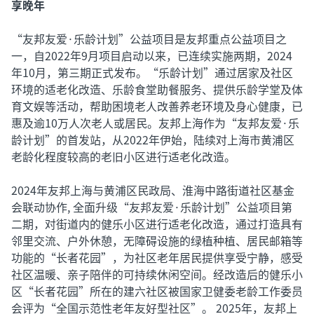
享晚年
“友邦友爱·乐龄计划”公益项目是友邦重点公益项目之
一，自2022年9月项目启动以来，已连续实施两期，2024
年10月，第三期正式发布。“乐龄计划”通过居家及社区
环境的适老化改造、乐龄食堂助餐服务、提供乐龄学堂及体
育文娱等活动，帮助困境老人改善养老环境及身心健康，已
惠及逾10万人次老人或居民。友邦上海作为“友邦友爱·乐
龄计划”的首发站，从2022年伊始，陆续对上海市黄浦区
老龄化程度较高的老旧小区进行适老化改造。
2024年友邦上海与黄浦区民政局、淮海中路街道社区基金
会联动协作, 全面升级“友邦友爱·乐龄计划”公益项目第
二期，对街道内的健乐小区进行适老化改造，通过打造具有
邻里交流、户外休憩，无障碍设施的绿植种植、居民邮箱等
功能的“长者花园”，为社区老年居民提供享受宁静，感受
社区温暖、亲子陪伴的可持续休闲空间。经改造后的健乐小
区“长者花园”所在的建六社区被国家卫健委老龄工作委员
会评为“全国示范性老年友好型社区”。 2025年，友邦上