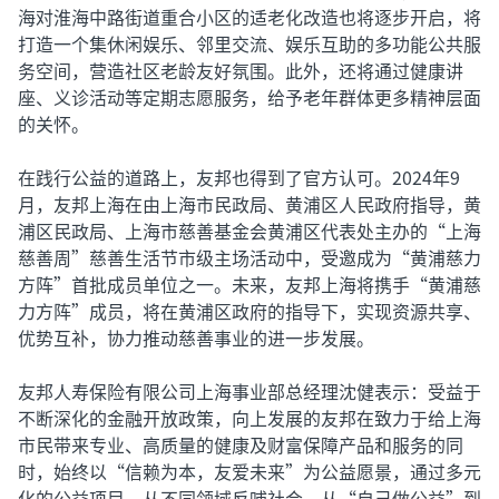
海对淮海中路街道重合小区的适老化改造也将逐步开启，将
打造一个集休闲娱乐、邻里交流、娱乐互助的多功能公共服
务空间，营造社区老龄友好氛围。此外，还将通过健康讲
座、义诊活动等定期志愿服务，给予老年群体更多精神层面
的关怀。
在践行公益的道路上，友邦也得到了官方认可。2024年9
月，友邦上海在由上海市民政局、黄浦区人民政府指导，黄
浦区民政局、上海市慈善基金会黄浦区代表处主办的“上海
慈善周”慈善生活节市级主场活动中，受邀成为“黄浦慈力
方阵”首批成员单位之一。未来，友邦上海将携手“黄浦慈
力方阵”成员，将在黄浦区政府的指导下，实现资源共享、
优势互补，协力推动慈善事业的进一步发展。
友邦人寿保险有限公司上海事业部总经理沈健表示：受益于
不断深化的金融开放政策，向上发展的友邦在致力于给上海
市民带来专业、高质量的健康及财富保障产品和服务的同
时，始终以“信赖为本，友爱未来”为公益愿景，通过多元
化的公益项目，从不同领域反哺社会。从“自己做公益”到