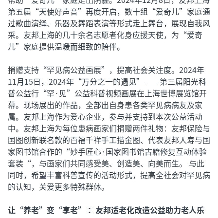
第五届“天使好声音”再度开启，数十组“爱奇儿”家庭通
过歌曲演绎、乐器及舞蹈表演等形式走上舞台，展现自我风
采。友邦上海的几十余名志愿者化身应援天使，为“爱奇
儿”家庭提供温暖而细致的陪伴。
捐赠支持“罕见病公益画展”，提高社会关注度。2024年
11月15日，2024年“万分之一的遇见”——第三届阳光科
普公益行“罕·见”公益科普视频画展在上海世博展览馆开
幕。现场展出的作品，全部出自身患各类罕见病病友及家
属。友邦上海作为爱心企业，参与并支持到本次公益活动
中。友邦上海为每位患病画家们捐赠两件礼物：友邦保险与
国图创新联名款的百福千祥手工描金图、代表友邦人寿与国
家图书馆合作的“妙手匠心·国家图书馆古籍修复互动体验
套装“，与画家们共同感受美、创造美、向美而生。 与此
同时，希望丰富科普宣传的活动形式，提高全社会对罕见病
的认知，关爱更多特殊群体。
让“养老”变“享老” ：友邦适老化改造公益助力老人乐