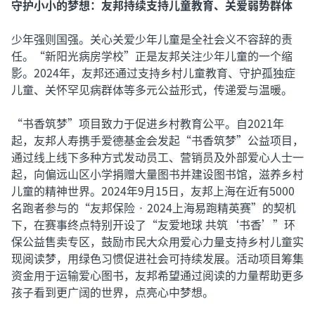
守护小小的梦想：友邦持续支持儿童教育、关爱弱势群体
少年强则国强。关心关爱少年儿童是全社会义不容辞的责
任。“新阳光病房学校”正是友邦关注少年儿童的一个缩
影。2024年，友邦还通过支持乡村儿童教育、守护孤独症
儿童、关怀罕见病群体等多元公益形式，传递爱与温暖。
“书香筑梦”项目致力于促进乡村教育公平。自2021年
起，友邦人寿携手爱德基金会发起“书香筑梦”公益项目，
通过线上线下多种方式发动员工、营销员及外部爱心人士一
起，向偏远山区小学捐赠大量图书并建设图书馆，滋养乡村
儿童的精神世界。2024年9月15日，友邦上海在近有5000
名跑者参与的“友邦保险 · 2024上海易跑精英赛”的契机
下，在赛事终点特别开设了“友爱地球 共筑‘书香’”环
保公益售卖专区，鼓励市民大众用爱心力量支持乡村儿童实
现阅读梦，用绿色习惯促进社会可持续发展。活动项目筹集
资金用于运输爱心图书，友邦希望通过阅读的力量帮助更多
孩子看到更广阔的世界，点亮心中梦想。