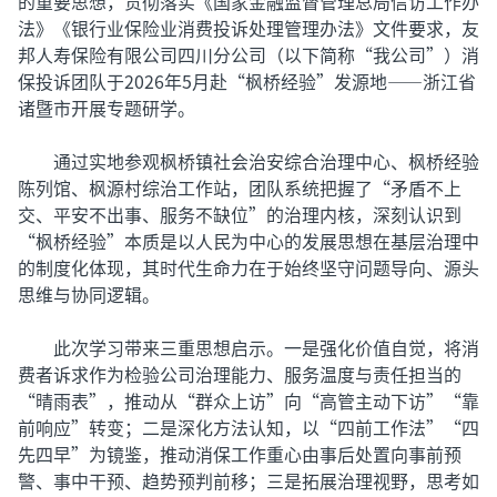
的重要思想，贯彻落实《国家金融监督管理总局信访工作办
法》《银行业保险业消费投诉处理管理办法》文件要求，友
邦人寿保险有限公司四川分公司（以下简称“我公司”）消
保投诉团队于2026年5月赴“枫桥经验”发源地——浙江省
诸暨市开展专题研学。
通过实地参观枫桥镇社会治安综合治理中心、枫桥经验
陈列馆、枫源村综治工作站，团队系统把握了“矛盾不上
交、平安不出事、服务不缺位”的治理内核，深刻认识到
“枫桥经验”本质是以人民为中心的发展思想在基层治理中
的制度化体现，其时代生命力在于始终坚守问题导向、源头
思维与协同逻辑。
此次学习带来三重思想启示。一是强化价值自觉，将消
费者诉求作为检验公司治理能力、服务温度与责任担当的
“晴雨表”，推动从“群众上访”向“高管主动下访”“靠
前响应”转变；二是深化方法认知，以“四前工作法”“四
先四早”为镜鉴，推动消保工作重心由事后处置向事前预
警、事中干预、趋势预判前移；三是拓展治理视野，思考如