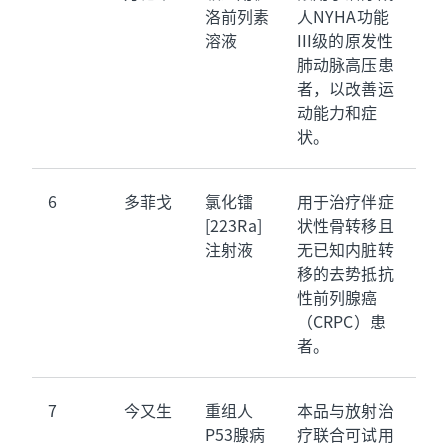
洛前列素
人NYHA功能
溶液
III级的原发性
肺动脉高压患
者，以改善运
动能力和症
状。
6
多菲戈
氯化镭
用于治疗伴症
[223Ra]
状性骨转移且
注射液
无已知内脏转
移的去势抵抗
性前列腺癌
（CRPC）患
者。
7
今又生
重组人
本品与放射治
P53腺病
疗联合可试用