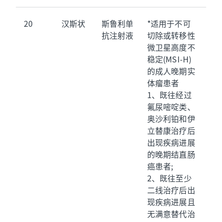
20
汉斯状
斯鲁利单
*适用于不可
抗注射液
切除或转移性
微卫星高度不
稳定(MSI-H)
的成人晚期实
体瘤患者
1、既往经过
氟尿嘧啶类、
奥沙利铂和伊
立替康治疗后
出现疾病进展
的晚期结直肠
癌患者;
2、既往至少
二线治疗后出
现疾病进展且
无满意替代治