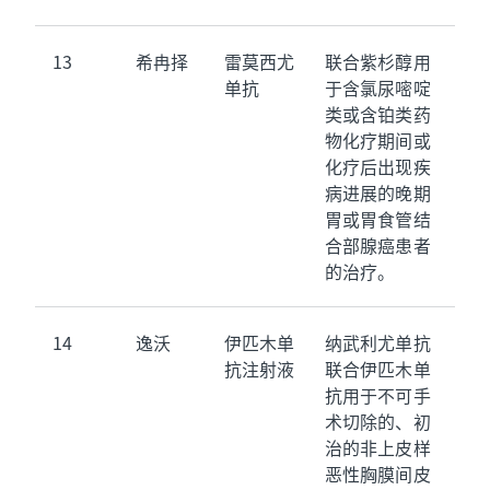
13
希冉择
雷莫西尤
联合紫杉醇用
单抗
于含氯尿嘧啶
类或含铂类药
物化疗期间或
化疗后出现疾
病进展的晚期
胃或胃食管结
合部腺癌患者
的治疗。
14
逸沃
伊匹木单
纳武利尤单抗
抗注射液
联合伊匹木单
抗用于不可手
术切除的、初
治的非上皮样
恶性胸膜间皮