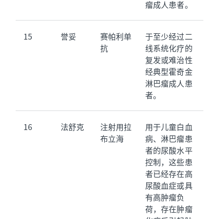
瘤成人患者。
15
誉妥
赛帕利单
于至少经过二
抗
线系统化疗的
复发或难治性
经典型霍奇金
淋巴瘤成人患
者。
16
法舒克
注射用拉
用于儿童白血
布立海
病、淋巴瘤患
者的尿酸水平
控制，这些患
者已经存在高
尿酸血症或具
有高肿瘤负
荷，存在肿瘤