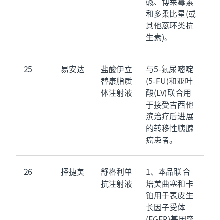
碱、博莱霉素
和多柔比星(或
其他蒽环类抗
生素)。
25
易安达
盐酸伊立
与5-氟尿嘧啶
替康脂质
(5-FU)和亚叶
体注射液
酸(LV)联合用
于接受吉西他
滨治疗后进展
的转移性胰腺
癌患者。
26
择捷美
舒格利单
1、本品联合
抗注射液
培美曲塞和卡
铂用于表皮生
长因子受体
(EGFR)基因突