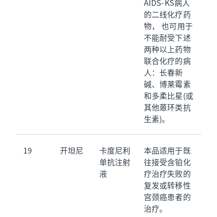
AIDS-KS病人
的二线化疗药
物， 也可用于
不能耐受下述
两种以上药物
联合化疗的病
人：长春新
碱、博莱霉素
和多柔比星(或
其他蒽环类抗
生素)。
19
开坦尼
卡度尼利
本品适用于既
单抗注射
往接受含铂化
液
疗治疗失败的
复发或转移性
宫颈癌患者的
治疗。