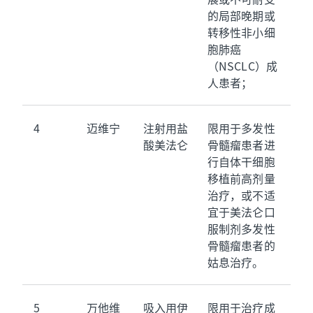
的局部晚期或
转移性非小细
胞肺癌
（NSCLC）成
人患者；
4
迈维宁
注射用盐
限用于多发性
酸美法仑
骨髓瘤患者进
行自体干细胞
移植前高剂量
治疗，或不适
宜于美法仑口
服制剂多发性
骨髓瘤患者的
姑息治疗。
5
万他维
吸入用伊
限用于治疗成