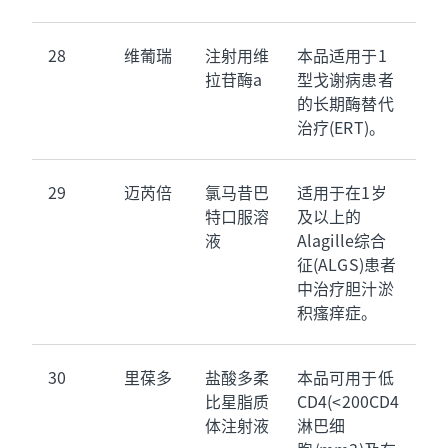
28
维葡瑞
注射用维
本品适用于1
拉苷酶a
型戈谢病患者
的长期酶替代
治疗(ERT)。
29
迈芮倍
氯马昔巴
适用于在1岁
特口服溶
及以上的
液
Alagille综合
征(ALGS)患者
中治疗胆汁淤
积瘙痒症。
30
里葆多
盐酸多柔
本品可用于低
比星脂质
CD4(<200CD4
体注射液
淋巴细