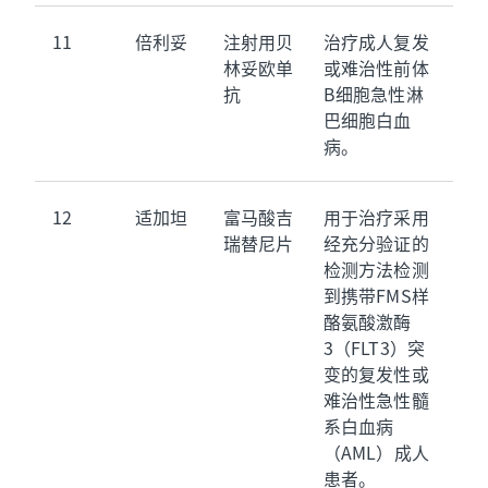
11
倍利妥
注射用贝
治疗成人复发
林妥欧单
或难治性前体
抗
B细胞急性淋
巴细胞白血
病。
12
适加坦
富马酸吉
用于治疗采用
瑞替尼片
经充分验证的
检测方法检测
到携带FMS样
酪氨酸激酶
3（FLT3）突
变的复发性或
难治性急性髓
系白血病
（AML）成人
患者。