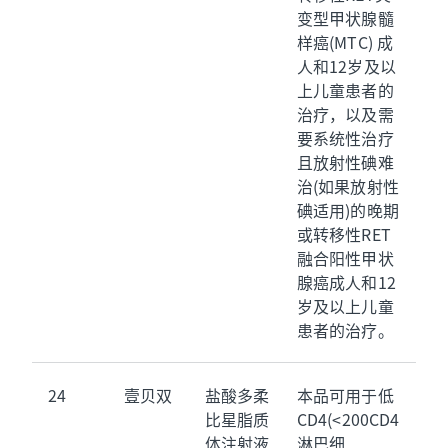
变型甲状腺髓
样癌(MTC) 成
人和12岁及以
上儿童患者的
治疗，以及需
要系统性治疗
且放射性碘难
治(如果放射性
碘适用)的晚期
或转移性RET
融合阳性甲状
腺癌成人和12
岁及以上儿童
患者的治疗。
24
壹贝双
盐酸多柔
本品可用于低
比星脂质
CD4(<200CD4
体注射液
淋巴细