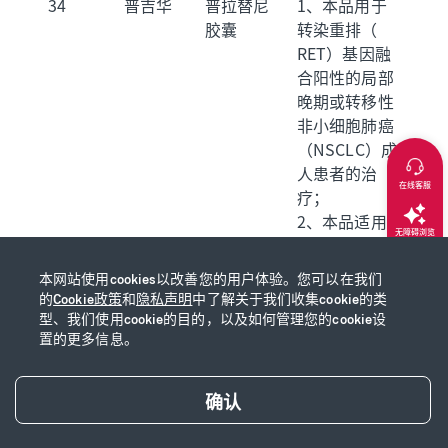
34
普吉华
普拉替尼
1、本品用于
胶囊
转染重排（
RET）基因融
合阳性的局部
晚期或转移性
非小细胞肺癌
（NSCLC）成
人患者的治
在线客服
疗；
2、本品适用
无障碍浏览
于需要系统性
治疗的晚期或
本网站使用cookies以改善您的用户体验。您可以在我们
返回顶部
转移性RET突
的
Cookie政策
和
隐私声明
中了解关于我们收集cookie的类
变型甲状腺髓
型、我们使用cookie的目的，以及如何管理您的cookie设
样癌（MTC）
置的更多信息。
成人和12岁及
以上儿童患者
确认
的治疗，以及
需要系统性治