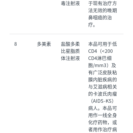
毒注射液
于现有治疗方
法无效的晚期
鼻咽癌的治
疗。
8
多美素
盐酸多柔
本品可用于低
比星脂质
CD4（<200
体注射液
CD4淋巴细
胞/mm3）及
有广泛皮肤粘
膜内脏疾病的
与艾滋病相关
的卡波氏肉瘤
（AIDS-KS）
病人。本品可
用作一线全身
化疗药物，或
者用作治疗病