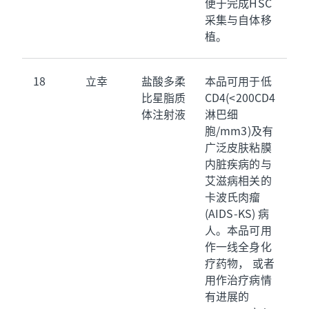
便于完成HSC
采集与自体移
植。
18
立幸
盐酸多柔
本品可用于低
比星脂质
CD4(<200CD4
体注射液
淋巴细
胞/mm3)及有
广泛皮肤粘膜
内脏疾病的与
艾滋病相关的
卡波氏肉瘤
(AIDS-KS) 病
人。本品可用
作一线全身化
疗药物， 或者
用作治疗病情
有进展的