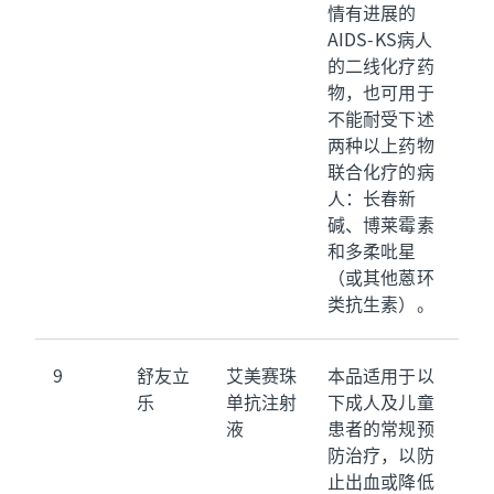
情有进展的
AIDS-KS病人
的二线化疗药
物，也可用于
不能耐受下述
两种以上药物
联合化疗的病
人：长春新
碱、博莱霉素
和多柔吡星
（或其他蒽环
类抗生素）。
9
舒友立
艾美赛珠
本品适用于以
乐
单抗注射
下成人及儿童
液
患者的常规预
防治疗，以防
止出血或降低