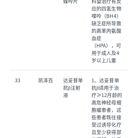
蝶呤片
科望治疗有反
应的四氢生物
喋呤（BH4）
缺乏症所导致
的高苯丙氨酸
血症
（HPA），可
用于成人及4
岁以上儿童
33
凯泽百
达妥昔单
1、达妥昔单
抗β注射
抗β适用于治
液
疗≥12月龄的
高危神经母细
胞瘤患者，这
些患者既往接
受过诱导化疗
且至少获得部