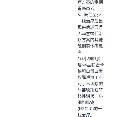
疗方案的晚期
胃癌患者;
3、既往至少
一线治疗后出
现疾病进展且
无满意替代治
疗方案的其他
晚期实体瘤患
者。
*非小细胞肺
癌:本品联合卡
铂和白蛋白紫
杉醇适用于不
可手术切除的
局部晚期或转
移性鳞状非小
细胞肺癌
(NSCLC)的一
线治疗。