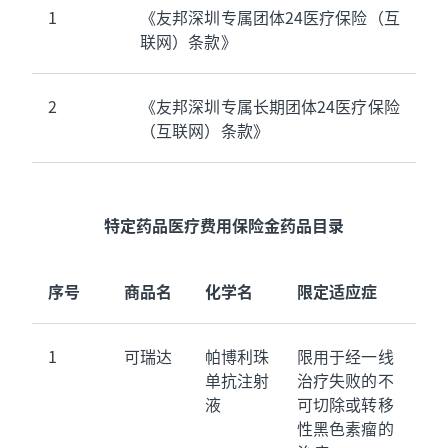
1
《友邦深圳专属团体24医疗保险（互
联网）条款》
2
《友邦深圳专属长期团体24医疗保险
（互联网）条款》
特定药品医疗费用保险金药品目录
序号
商品名
化学名
限定适应症
1
可瑞达
帕博利珠
限用于经一线
单抗注射
治疗失败的不
液
可切除或转移
性黑色素瘤的