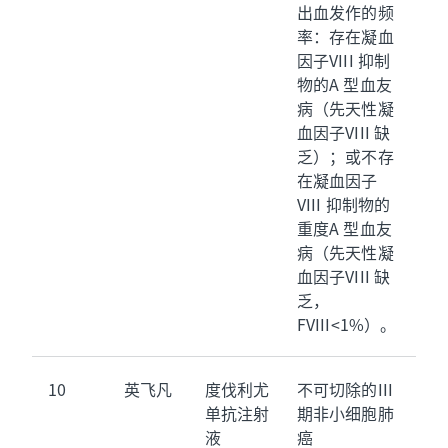
出血发作的频
率：存在凝血
因子VIII 抑制
物的A 型血友
病（先天性凝
血因子VIII 缺
乏）；或不存
在凝血因子
VIII 抑制物的
重度A 型血友
病（先天性凝
血因子VIII 缺
乏，
FVIII<1%）。
10
英飞凡
度伐利尤
不可切除的III
单抗注射
期非小细胞肺
液
癌