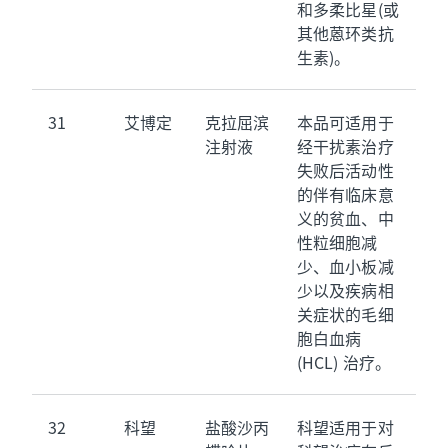
和多柔比星(或
其他蒽环类抗
生素)。
31
艾博定
克拉屈滨
本品可适用于
注射液
经干扰素治疗
失败后活动性
的伴有临床意
义的贫血、中
性粒细胞减
少、血小板减
少以及疾病相
关症状的毛细
胞白血病
(HCL) 治疗。
32
科望
盐酸沙丙
科望适用于对