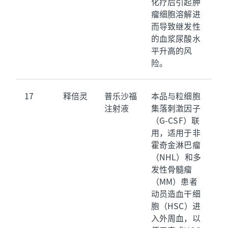
化疗后引起肿
瘤细胞溶解进
而导致继发性
的血浆尿酸水
平升高的风
险。
17
释倍灵
普乐沙福
本品与粒细胞
注射液
集落刺激因子
（G-CSF）联
用，适用于非
霍奇金淋巴瘤
（NHL）和多
发性骨髓瘤
（MM）患者
动员造血干细
胞（HSC）进
入外周血，以