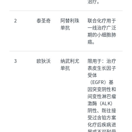
治疗。
2
泰圣奇
阿替利珠
联合化疗用于
单抗
一线治疗广泛
期的小细胞肺
癌。
3
欧狄沃
纳武利尤
限用于：治疗
单抗
表皮生长因子
受体
（EGFR）基
因突变阴性和
间变性淋巴瘤
激酶（ALK）
阴性、既往接
受过含铂方案
化疗后疾病进
展或不可耐受