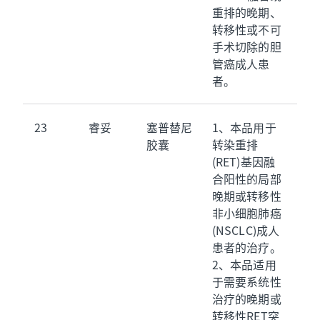
重排的晚期、
转移性或不可
手术切除的胆
管癌成人患
者。
23
睿妥
塞普替尼
1、本品用于
胶囊
转染重排
(RET)基因融
合阳性的局部
晚期或转移性
非小细胞肺癌
(NSCLC)成人
患者的治疗。
2、本品适用
于需要系统性
治疗的晚期或
转移性RET突