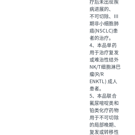
疗后未出现疾
病进展的、
不可切除、III
期非小细胞肺
癌(NSCLC)患
者的治疗。
4、本品单药
用于治疗复发
或难治性结外
NK/T细胞淋巴
瘤(R/R
ENKTL) 成人
患者。
5、本品联合
氟尿嘧啶类和
铂类化疗药物
用于不可切除
的局部晚期、
复发或转移性