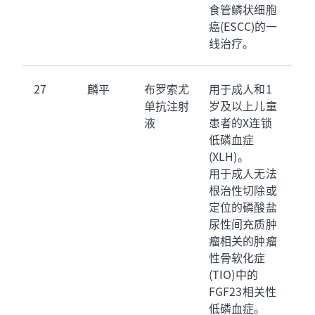
食管鳞状细胞
癌(ESCC)的一
线治疗。
27
麟平
布罗索尤
用于成人和1
单抗注射
岁及以上儿童
液
患者的X连锁
低磷血症
(XLH)。
用于成人无法
根治性切除或
定位的磷酸盐
尿性间充质肿
瘤相关的肿瘤
性骨软化症
(TIO)中的
FGF23相关性
低磷血症。