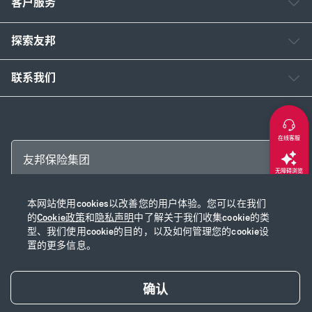
客户服务
探索友邦
联系我们
在线客服
友邦保险集团
无障碍浏览
本网站使用cookies以改善您的用户体验。您可以在我们
返回顶部
Copyright © 2026 友邦保险控股有限公司及其附属公司
的
Cookie政策
和
隐私声明
中了解关于我们收集cookie的类
网站使用说明
|
隐私声明
|
Cookie政策
|
沪ICP备2020028590号-1
|
沪公网安
型、我们使用cookie的目的，以及如何管理您的cookie设
置的更多信息。
备31010102003115号
|
本网站已支持IPv6
确认