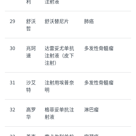
利
注射液
29
舒沃
舒沃替尼片
肺癌
哲
30
兆珂
达雷妥尤单抗
多发性骨髓瘤
速
注射液（皮下
注射）
31
沙艾
注射用埃普奈
多发性骨髓瘤
特
明
32
高罗
格菲妥单抗注
淋巴瘤
华
射液