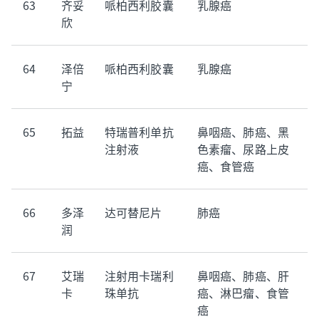
63
齐妥
哌柏西利胶囊
乳腺癌
欣
64
泽倍
哌柏西利胶囊
乳腺癌
宁
65
拓益
特瑞普利单抗
鼻咽癌、肺癌、黑
注射液
色素瘤、尿路上皮
癌、食管癌
66
多泽
达可替尼片
肺癌
润
67
艾瑞
注射用卡瑞利
鼻咽癌、肺癌、肝
卡
珠单抗
癌、淋巴瘤、食管
癌