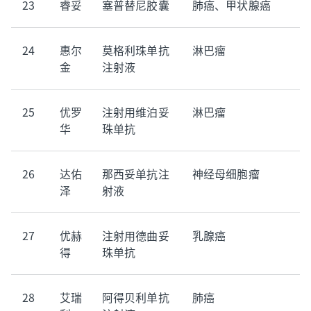
23
睿妥
塞普替尼胶囊
肺癌、甲状腺癌
24
惠尔
莫格利珠单抗
淋巴瘤
金
注射液
25
优罗
注射用维泊妥
淋巴瘤
华
珠单抗
26
达佑
那西妥单抗注
神经母细胞瘤
泽
射液
27
优赫
注射用德曲妥
乳腺癌
得
珠单抗
28
艾瑞
阿得贝利单抗
肺癌