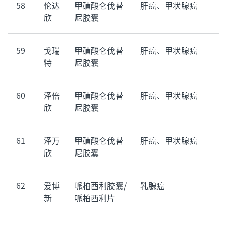
58
伦达
甲磺酸仑伐替
肝癌、甲状腺癌
欣
尼胶囊
59
戈瑞
甲磺酸仑伐替
肝癌、甲状腺癌
特
尼胶囊
60
泽倍
甲磺酸仑伐替
肝癌、甲状腺癌
欣
尼胶囊
61
泽万
甲磺酸仑伐替
肝癌、甲状腺癌
欣
尼胶囊
62
爱博
哌柏西利胶囊/
乳腺癌
新
哌柏西利片