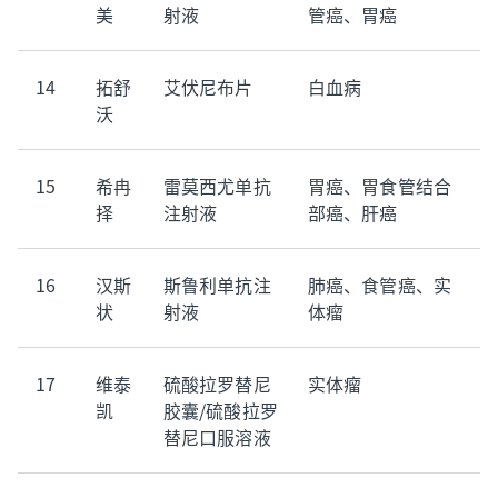
美
射液
管癌、胃癌
14
拓舒
艾伏尼布片
白血病
沃
15
希冉
雷莫西尤单抗
胃癌、胃食管结合
择
注射液
部癌、肝癌
16
汉斯
斯鲁利单抗注
肺癌、食管癌、实
状
射液
体瘤
17
维泰
硫酸拉罗替尼
实体瘤
凯
胶囊/硫酸拉罗
替尼口服溶液