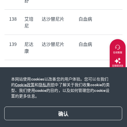
舒
138
艾培
达沙替尼片
白血病
尼
139
尼达
达沙替尼片
白血病
康
在线客服
无障碍浏览
140
达希
尼洛替尼胶囊
白血病
纳
本网站使用cookies以改善您的用户体验。您可以在我们
返回顶部
的
Cookie政策
和
隐私声明
中了解关于我们收集cookie的类
型、我们使用cookie的目的，以及如何管理您的cookie设
141
美罗
利妥昔单抗注
白血病、淋巴瘤
置的更多信息。
华
射液
确认
142
汉利
利妥昔单抗注
白血病、淋巴瘤
康
射液