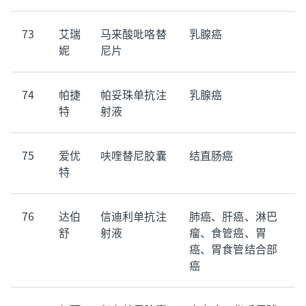
73
艾瑞
马来酸吡咯替
乳腺癌
妮
尼片
74
帕捷
帕妥珠单抗注
乳腺癌
特
射液
75
爱优
呋喹替尼胶囊
结直肠癌
特
76
达伯
信迪利单抗注
肺癌、肝癌、淋巴
舒
射液
瘤、食管癌、胃
癌、胃食管结合部
癌