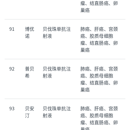
瘤、结直肠癌、卵
巢癌
91
博优
贝伐珠单抗注
肺癌、肝癌、宫颈
诺
射液
癌、胶质母细胞
瘤、结直肠癌、卵
巢癌
92
普贝
贝伐珠单抗注
肺癌、肝癌、宫颈
希
射液
癌、胶质母细胞
瘤、结直肠癌、卵
巢癌
93
贝安
贝伐珠单抗注
肺癌、肝癌、宫颈
汀
射液
癌、胶质母细胞
瘤、结直肠癌、卵
巢癌