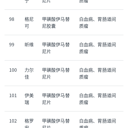
宁
尼片
质瘤
98
格尼
甲磺酸伊马替
白血病、胃肠道间
可
尼胶囊
质瘤
99
昕维
甲磺酸伊马替
白血病、胃肠道间
尼片
质瘤
100
力尔
甲磺酸伊马替
白血病、胃肠道间
佳
尼片
质瘤
101
伊美
甲磺酸伊马替
白血病、胃肠道间
瑞
尼片
质瘤
102
格罗
甲磺酸伊马替
白血病、胃肠道间
安
尼片
质瘤