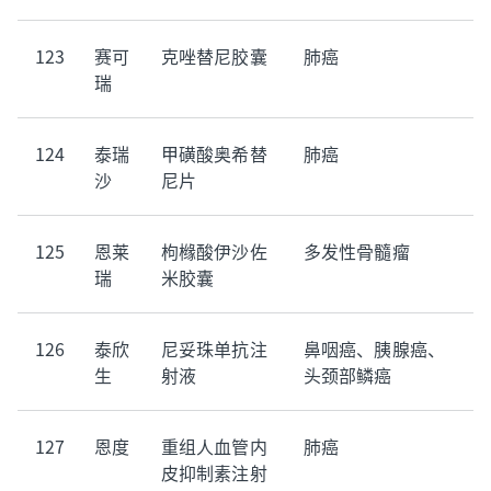
123
赛可
克唑替尼胶囊
肺癌
瑞
124
泰瑞
甲磺酸奥希替
肺癌
沙
尼片
125
恩莱
枸橼酸伊沙佐
多发性骨髓瘤
瑞
米胶囊
126
泰欣
尼妥珠单抗注
鼻咽癌、胰腺癌、
生
射液
头颈部鳞癌
127
恩度
重组人血管内
肺癌
皮抑制素注射