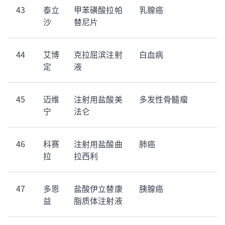
43
泰立
甲苯磺酸拉帕
乳腺癌
沙
替尼片
44
艾博
克拉屈滨注射
白血病
定
液
45
迈维
注射用盐酸美
多发性骨髓瘤
宁
法仑
46
科赛
注射用盐酸曲
肺癌
拉
拉西利
47
多恩
盐酸伊立替康
胰腺癌
益
脂质体注射液