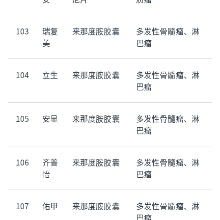
103
瑞复
来那度胺胶囊
多发性骨髓瘤、淋
美
巴瘤
104
立生
来那度胺胶囊
多发性骨髓瘤、淋
巴瘤
105
安显
来那度胺胶囊
多发性骨髓瘤、淋
巴瘤
106
齐普
来那度胺胶囊
多发性骨髓瘤、淋
怡
巴瘤
107
佑甲
来那度胺胶囊
多发性骨髓瘤、淋
巴瘤