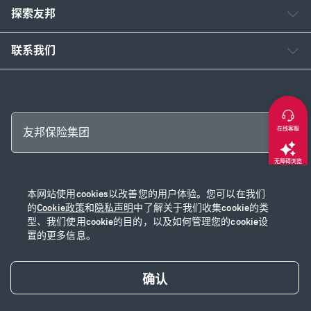
探索友邦
联系我们
在线客服
友邦保险集团
无障碍浏览
Copyright © 2026 友邦保险控股有限公司及其附属公司
本网站使用cookies以改善您的用户体验。您可以在我们
返回顶部
网站使用说明
|
隐私声明
|
Cookie政策
|
沪ICP备2020028590号-1
|
沪公网安
的
Cookie政策
和
隐私声明
中了解关于我们收集cookie的类
型、我们使用cookie的目的，以及如何管理您的cookie设
备31010102003115号
|
本网站已支持IPv6
置的更多信息。
确认