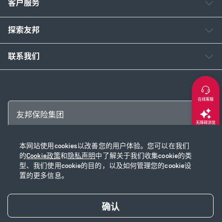
客户服务
探索友邦
联系我们
在线客服
友邦保险集团
无障碍浏览
本网站使用cookies以改善您的用户体验。您可以在我们
返回顶部
Copyright © 2026 友邦保险控股有限公司及其附属公司
的
Cookie政策
和
隐私声明
中了解关于我们收集cookie的类
网站使用说明
|
隐私声明
|
Cookie政策
|
沪ICP备2020028590号-1
|
沪公网安
型、我们使用cookie的目的，以及如何管理您的cookie设
置的更多信息。
备31010102003115号
|
本网站已支持IPv6
确认