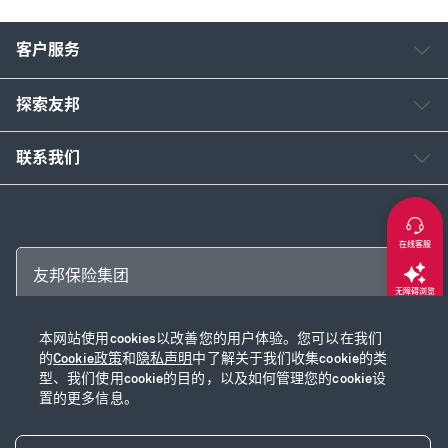
客户服务
探索友邦
联系我们
在线客服
友邦保险集团
无障碍浏览
本网站使用cookies以改善您的用户体验。您可以在我们
返回顶部
Copyright © 2026 友邦保险控股有限公司及其附属公司
的
Cookie政策
和
隐私声明
中了解关于我们收集cookie的类
网站使用说明
|
隐私声明
|
Cookie政策
|
沪ICP备2020028590号-1
|
沪公网安
型、我们使用cookie的目的，以及如何管理您的cookie设
置的更多信息。
备31010102003115号
|
本网站已支持IPv6