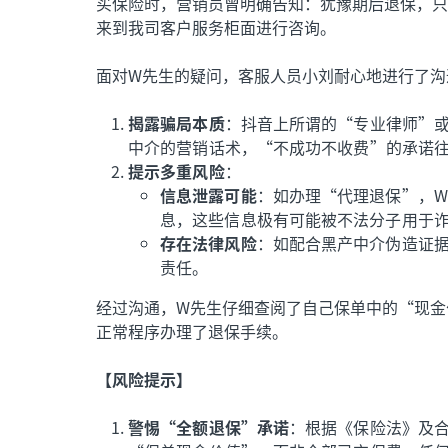
买保险时，营销员曾明确告知：犹豫期后退保，只
来到我司客户服务柜面进行咨询。
面对W先生的疑问，客服人员小刘耐心地进行了沟
揭露骗局本质
：抖音上所谓的“专业律师”
中介的营销话术，“不成功不收费”的承诺
提示多重风险
：
信息泄露可能
：如办理“代理退保”，
息，这些信息极有可能被不法分子用于
存在法律风险
：如配合黑产中介伪造证
责任。
经过沟通，W先生仔细查阅了自己保单中的“现金
正常程序办理了退保手续。
【风险提示】
警惕“全额退保”承诺
：根据《保险法》及