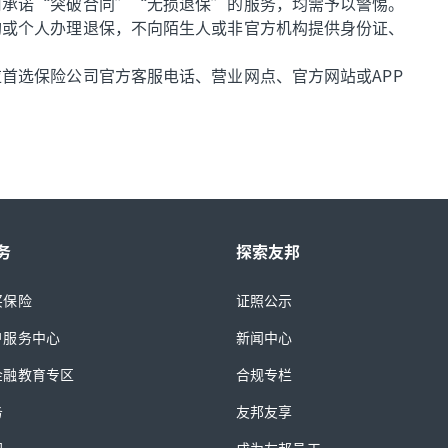
何承诺“突破合同”“无损退保”的服务，均需予以警惕。
构或个人办理退保，不向陌生人或非官方机构提供身份证、
首选保险公司官方客服电话、营业网点、官方网站或APP
务
探索友邦
买保险
证照公示
户服务中心
新闻中心
金融教育专区
合规专栏
务
友邦友享