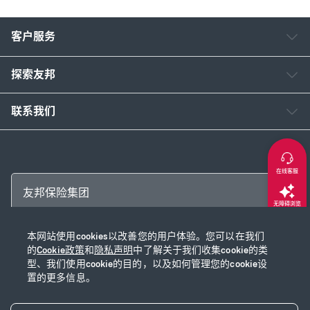
客户服务
探索友邦
联系我们
在线客服
友邦保险集团
无障碍浏览
本网站使用cookies以改善您的用户体验。您可以在我们
返回顶部
Copyright © 2026 友邦保险控股有限公司及其附属公司
的
Cookie政策
和
隐私声明
中了解关于我们收集cookie的类
网站使用说明
|
隐私声明
|
Cookie政策
|
沪ICP备2020028590号-1
|
沪公网安
型、我们使用cookie的目的，以及如何管理您的cookie设
置的更多信息。
备31010102003115号
|
本网站已支持IPv6