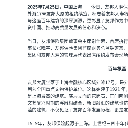
2025年7月25日，中国上海
——今日，友邦人寿保
外滩17号友邦大厦的租约续签，标志着友邦人寿
与这座百年建筑的深厚渊源，更彰显了友邦作为中
资中国、推动高质量发展的信心和决心。
当日，友邦保险集团董事会主席谢仕荣，首席执行
事长张晓宇，友邦保险集团首席财务总监钟家富，
集团和友邦人寿的管理层代表出席续约发布会现场
百年根基
友邦大厦坐落于上海金融核心区域外滩17号，是
列为全国重点文物保护单位。这栋始建于1921 年
是上海最高的建筑。底层立面的花岗石，正门两侧
文艺复兴时期的浮雕相结合，新旧融汇的建筑也仿
蕴的建筑，不仅见证了友邦百年发展历程，更是友
1919年，友邦保险起源于上海。上世纪三四十