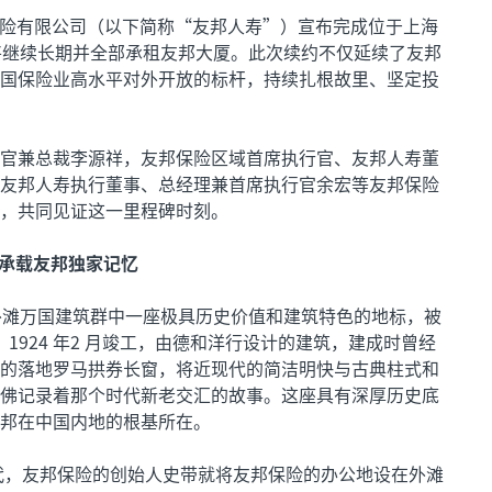
险有限公司（以下简称“友邦人寿”）宣布完成位于上海
将继续长期并全部承租友邦大厦。此次续约不仅延续了友邦
国保险业高水平对外开放的标杆，持续扎根故里、坚定投
官兼总裁李源祥，友邦保险区域首席执行官、友邦人寿董
友邦人寿执行董事、总经理兼首席执行官余宏等友邦保险
，共同见证这一里程碑时刻。
 承载友邦独家记忆
外滩万国建筑群中一座极具历史价值和建筑特色的地标，被
，1924 年2 月竣工，由德和洋行设计的建筑，建成时曾经
的落地罗马拱券长窗，将近现代的简洁明快与古典柱式和
佛记录着那个时代新老交汇的故事。这座具有深厚历史底
邦在中国内地的根基所在。
年代，友邦保险的创始人史带就将友邦保险的办公地设在外滩