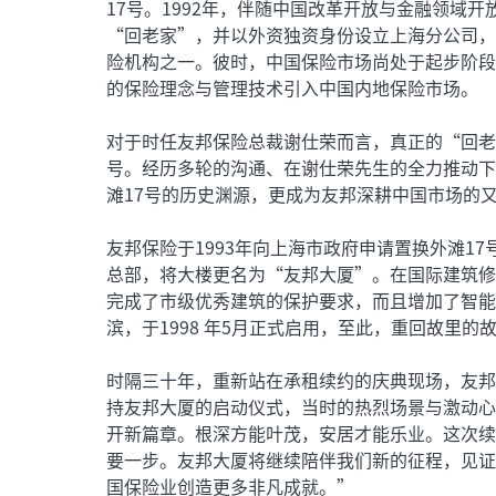
17号。1992年，伴随中国改革开放与金融领域
“回老家”，并以外资独资身份设立上海分公司，
险机构之一。彼时，中国保险市场尚处于起步阶段
的保险理念与管理技术引入中国内地保险市场。
对于时任友邦保险总裁谢仕荣而言，真正的“回老
号。经历多轮的沟通、在谢仕荣先生的全力推动下
滩17号的历史渊源，更成为友邦深耕中国市场的
友邦保险于1993年向上海市政府申请置换外滩17
总部，将大楼更名为“友邦大厦”。在国际建筑修
完成了市级优秀建筑的保护要求，而且增加了智能
滨，于1998 年5月正式启用，至此，重回故里
时隔三十年，重新站在承租续约的庆典现场，友邦
持友邦大厦的启动仪式，当时的热烈场景与激动心
开新篇章。根深方能叶茂，安居才能乐业。这次续
要一步。友邦大厦将继续陪伴我们新的征程，见证
国保险业创造更多非凡成就。”