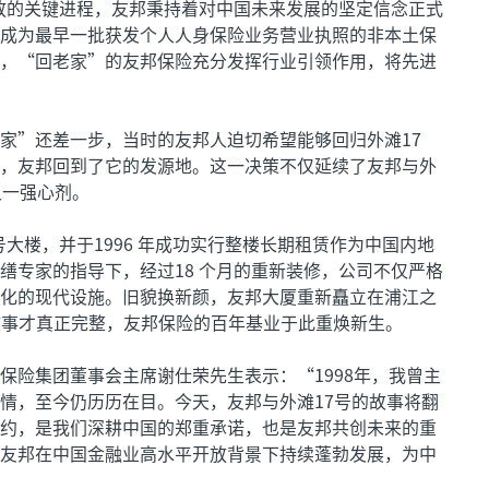
开放的关键进程，友邦秉持着对中国未来发展的坚定信念正式
成为最早一批获发个人人身保险业务营业执照的非本土保
，“回老家”的友邦保险充分发挥行业引领作用，将先进
家”还差一步，当时的友邦人迫切希望能够回归外滩17
，友邦回到了它的发源地。这一决策不仅延续了友邦与外
又一强心剂。
号大楼，并于1996 年成功实行整楼长期租赁作为中国内地
缮专家的指导下，经过18 个月的重新装修，公司不仅严格
化的现代设施。旧貌换新颜，友邦大厦重新矗立在浦江之
的故事才真正完整，友邦保险的百年基业于此重焕新生。
保险集团董事会主席谢仕荣先生表示：“1998年，我曾主
情，至今仍历历在目。今天，友邦与外滩17号的故事将翻
约，是我们深耕中国的郑重承诺，也是友邦共创未来的重
友邦在中国金融业高水平开放背景下持续蓬勃发展，为中